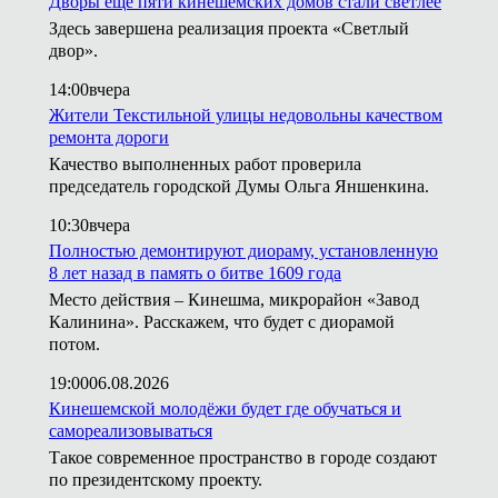
Дворы ещё пяти кинешемских домов стали светлее
Здесь завершена реализация проекта «Светлый
двор».
14:00
вчера
Жители Текстильной улицы недовольны качеством
ремонта дороги
Качество выполненных работ проверила
председатель городской Думы Ольга Яншенкина.
10:30
вчера
Полностью демонтируют диораму, установленную
8 лет назад в память о битве 1609 года
Место действия – Кинешма, микрорайон «Завод
Калинина». Расскажем, что будет с диорамой
потом.
19:00
06.08.2026
Кинешемской молодёжи будет где обучаться и
самореализовываться
Такое современное пространство в городе создают
по президентскому проекту.