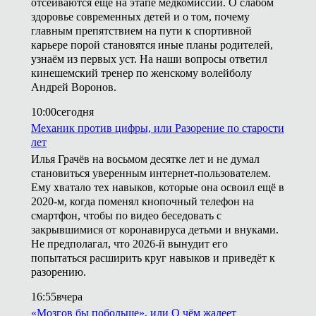
отсеиваются ещё на этапе медкомиссии. О слабом
здоровье современных детей и о том, почему
главным препятствием на пути к спортивной
карьере порой становятся иные планы родителей,
узнаём из первых уст. На наши вопросы ответил
кинешемский тренер по женскому волейболу
Андрей Воронов.
10:00
сегодня
Механик против цифры, или Разорение по старости
лет
Илья Грачёв на восьмом десятке лет и не думал
становиться уверенным интернет-пользователем.
Ему хватало тех навыков, которые она освоил ещё в
2020-м, когда поменял кнопочный телефон на
смартфон, чтобы по видео беседовать с
закрывшимися от коронавируса детьми и внуками.
Не предполагал, что 2026-й вынудит его
попытаться расширить круг навыков и приведёт к
разорению.
16:55
вчера
«Мозгов бы побольше», или О чём жалеет