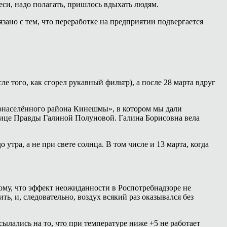
веси, надо полагать, пришлось вдыхать людям.
язано с тем, что переработке на предприятии подвергается
 того, как сгорел рукавный фильтр), а после 28 марта вдруг
тонаселённого района Кинешмы», в котором мы дали
лице Правды Галиной Полуновой. Галина Борисовна вела
утра, а не при свете солнца. В том числе и 13 марта, когда
тому, что эффект неожиданности в Роспотребнадзоре не
ь, и, следовательно, воздух всякий раз оказывался без
сылались на то, что при температуре ниже +5 не работает