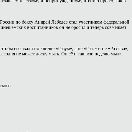
иглашаем к лёгкому и непринуждённому чтению про то, как в
России по боксу Андрей Лебедев стал участником федеральной
 кинешемских воспитанников он не бросил и теперь совмещает
тобы его звали по кличке «Разум», а не «Разя» и не «Раззява»,
сегодня не может доску мыть. Он её и так всю неделю мыл».
ского.