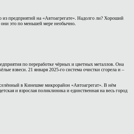
го из предприятий на «Автоагрегате». Надолго ли? Хороший
и они это по меньшей мере необычно.
предприятия по переработке чёрных и цветных металлов. Она
ёлые взвеси. 21 января 2025-го система очистки сгорела и –
онаселённый в Кинешме микрорайон «Автоагрегат». В нём
детская и взрослая поликлиника и единственная на весь город