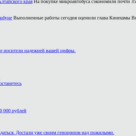
Алтайского края
На покупке микроавтобуса сэкономили почти 35
рибуне
Выполненные работы сегодня оценили глава Кинешмы Вя
ые носители надежней вашей цифры.
.
останетесь
0 000 рублей
ждаться. Достали уже своим геноцином над пожилыми.