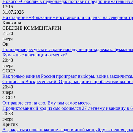
Нового «Соболя» в педколледж поставит предприниматель из 
17:15
31.07.2026
На стадионе «Волжанин» восстановили сиденья на северной т
Клюхина.
СВЕЖИЕ КОММЕНТАРИИ
21:20
вчера
Он
Природные ресурсы в стране народу не принадлежат...бумажн
Бумажные квитанции отменят?
20:43
вчера
СССР
Как только единая Россия проиграет выборы, война закончится
Станислав Воскресенский: Одни, наедине с проблемами вы не 
20:40
вчера
СССР
Отправьте его на сво. Ему там самое место.
Продиктованный код из смс обошёлся 27-летнему ивановцу в 6
20:33
вчера
Критик
А дождаться пока пожилие люди в иной мир уйдут - нельзя до