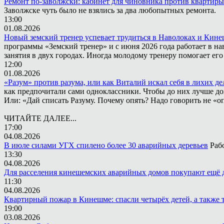
Ремонт по-заволжски: кабинет для чиновника против квартиры
Заволжске чуть было не взялись за два любопытных ремонта.
13:00
01.08.2026
Новый земский тренер успевает трудиться в Наволоках и Кин
программы «Земский тренер» и с июня 2026 года работает в н
занятия в двух городах. Иногда молодому тренеру помогает ег
12:00
01.08.2026
«Разум» против разума, или как Виталий искал себя в лихих де
как предпочитали сами одноклассники. Чтобы до них лучше дох
Или: «Дай списать Разуму. Почему опять? Надо говорить не «опя
ЧИТАЙТЕ ДАЛЕЕ...
17:00
04.08.2026
В июле силами УГХ спилено более 30 аварийных деревьев
Раб
13:30
04.08.2026
Для расселения кинешемских аварийных домов покупают ещё 
11:30
04.08.2026
Квартирный пожар в Кинешме: спасли четырёх детей, а также 
19:00
03.08.2026