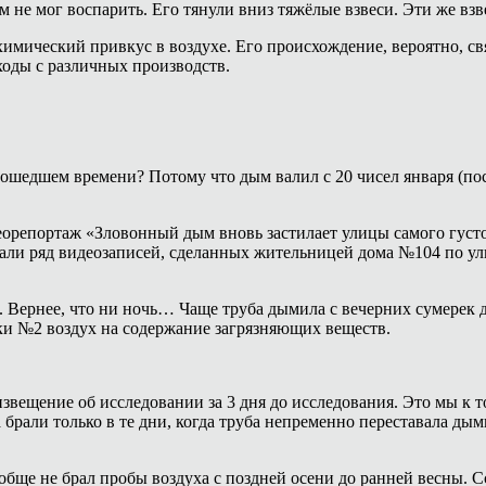
ым не мог воспарить. Его тянули вниз тяжёлые взвеси. Эти же вз
химический привкус в воздухе. Его происхождение, вероятно, св
оды с различных производств.
ошедшем времени? Потому что дым валил с 20 чисел января (после
идеорепортаж «Зловонный дым вновь застилает улицы самого гус
вали ряд видеозаписей, сделанных жительницей дома №104 по у
 Вернее, что ни ночь… Чаще труба дымила с вечерних сумерек до 
ки №2 воздух на содержание загрязняющих веществ.
извещение об исследовании за 3 дня до исследования. Это мы к 
рали только в те дни, когда труба непременно переставала дымит
обще не брал пробы воздуха с поздней осени до ранней весны. С