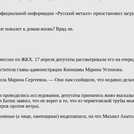
 неофициальной информации «Русский металл» приостановил загр
е повалит к домам вновь? Вряд ли.
миссии по ЖКХ. 17 апреля депутаты рассматривали его на очере
естителя главы администрации Кинешмы Марина Устинова.
ила Марина Сергеевна. — Они нам сообщили, что недавно дела
аз проводились исследования, депутаты принялись живо высказы
 Батин заявил, что не верит в то, что из черметовской трубы м
ров против ветра).
невные (а чаще, еженощные) видеозаписи, на что Михаил Анатол