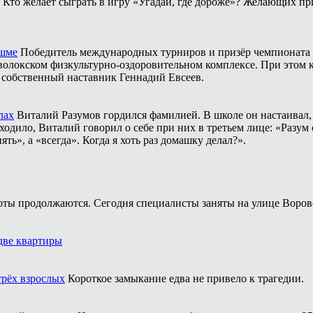
Кто желает сыграть в игру «Угадай, где дороже»? Желающих пр
ешме
Победитель международных турниров и призёр чемпионата 
аволокском физкультурно-оздоровительном комплексе. При этом
о собственный наставник Геннадий Евсеев.
лах
Виталий Разумов гордился фамилией. В школе он настаивал, ч
одило, Виталий говорил о себе при них в третьем лице: «Разум 
ть», а «всегда». Когда я хоть раз домашку делал?».
оты продолжаются. Сегодня специалисты заняты на улице Воров
две квартиры
трёх взрослых
Короткое замыкание едва не привело к трагедии.