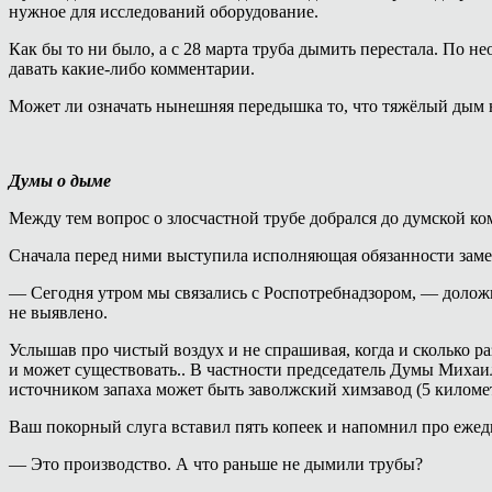
нужное для исследований оборудование.
Как бы то ни было, а с 28 марта труба дымить перестала. По
давать какие-либо комментарии.
Может ли означать нынешняя передышка то, что тяжёлый дым н
Думы о дыме
Между тем вопрос о злосчастной трубе добрался до думской ко
Сначала перед ними выступила исполняющая обязанности зам
— Сегодня утром мы связались с Роспотребнадзором, — долож
не выявлено.
Услышав про чистый воздух и не спрашивая, когда и сколько р
и может существовать.. В частности председатель Думы Михаил
источником запаха может быть заволжский химзавод (5 километ
Ваш покорный слуга вставил пять копеек и напомнил про ежед
— Это производство. А что раньше не дымили трубы?