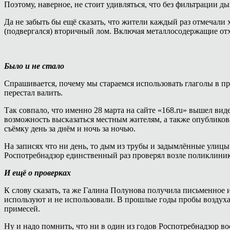
Поэтому, наверное, не стоит удивляться, что без фильтрации д
Да не забыть бы ещё сказать, что жители каждый раз отмечали 
(подвергался) вторичный лом. Включая металлосодержащие отх
Было и не стало
Спрашивается, почему мы стараемся использовать глаголы в пр
перестал валить.
Так совпало, что именно 28 марта на сайте «168.ru» вышел в
возможность высказаться местным жителям, а также опублико
съёмку день за днём и ночь за ночью.
На записях что ни день, то дым из трубы и задымлённые улицы.
Роспотребнадзор единственный раз проверял возле поликлини
И ещё о проверках
К слову сказать, та же Галина Полунова получила письменное 
используют и не использовали. В прошлые годы пробы воздуха б
примесей.
Ну и надо помнить, что ни в один из годов Роспотребнадзор во