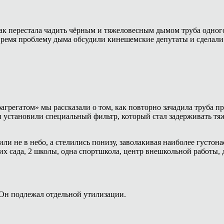
 как перестала чадить чёрным и тяжеловесным дымом труба одно
е время проблему дыма обсудили кинешемские депутаты и сделал
оагрегатом» мы рассказали о том, как повторно зачадила труба 
ии установили специальный фильтр, который стал задерживать тяж
или не в небо, а стелились понизу, заволакивая наиболее густ
их сада, 2 школы, одна спортшкола, центр внешкольной работы, 
 Он подлежал отдельной утилизации.