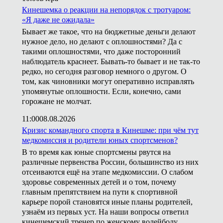
Кинешемка о реакции на непорядок с тротуаром:
«Я даже не ожидала»
Бывает же такое, что на бюджетные деньги делают
нужное дело, но делают с оплошностями? Да с
такими оплошностями, что даже посторонний
наблюдатель краснеет. Бывать-то бывает и не так-то
редко, но сегодня разговор немного о другом. О
том, как чиновники могут оперативно исправлять
упомянутые оплошности. Если, конечно, сами
горожане не молчат.
11:00
08.08.2026
Кризис командного спорта в Кинешме: при чём тут
медкомиссия и родители юных спортсменов?
В то время как юные спортсмены рвутся на
различные первенства России, большинство из них
отсеиваются ещё на этапе медкомиссии. О слабом
здоровье современных детей и о том, почему
главным препятствием на пути к спортивной
карьере порой становятся иные планы родителей,
узнаём из первых уст. На наши вопросы ответил
кинешемский тренер по женскому волейболу