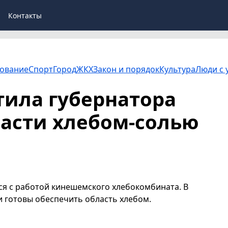
Контакты
ование
Спорт
Город
ЖКХ
Закон и порядок
Культура
Люди с 
ила губернатора
асти хлебом-солью
ся с работой кинешемского хлебокомбината. В
 готовы обеспечить область хлебом.