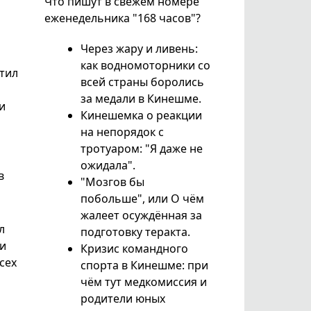
Что пишут в свежем номере
еженедельника "168 часов"?
Через жару и ливень:
как водномоторники со
етил
всей страны боролись
за медали в Кинешме.
и
Кинешемка о реакции
на непорядок с
тротуаром: "Я даже не
ожидала".
в
"Мозгов бы
побольше", или О чём
жалеет осуждённая за
л
подготовку теракта.
 и
Кризис командного
сех
спорта в Кинешме: при
чём тут медкомиссия и
родители юных