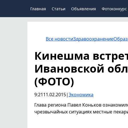
Главная
Статьи
Объявления
Фотоконкурс
Все новости
Здравоохранение
Образ
Кинешма встрет
Ивановской обл
(ФОТО)
9:21
11.02.2015
|
Экономика
Глава региона Павел Коньков ознакомил
чрезвычайных ситуациях местные пекари