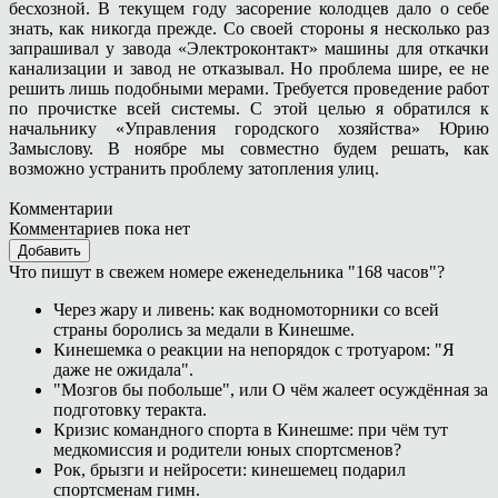
бесхозной. В текущем году засорение колодцев дало о себе
знать, как никогда прежде. Со своей стороны я несколько раз
запрашивал у завода «Электроконтакт» машины для откачки
канализации и завод не отказывал. Но проблема шире, ее не
решить лишь подобными мерами. Требуется проведение работ
по прочистке всей системы. С этой целью я обратился к
начальнику «Управления городского хозяйства» Юрию
Замыслову. В ноябре мы совместно будем решать, как
возможно устранить проблему затопления улиц.
Комментарии
Комментариев пока нет
Добавить
Что пишут в свежем номере еженедельника "168 часов"?
Через жару и ливень: как водномоторники со всей
страны боролись за медали в Кинешме.
Кинешемка о реакции на непорядок с тротуаром: "Я
даже не ожидала".
"Мозгов бы побольше", или О чём жалеет осуждённая за
подготовку теракта.
Кризис командного спорта в Кинешме: при чём тут
медкомиссия и родители юных спортсменов?
Рок, брызги и нейросети: кинешемец подарил
спортсменам гимн.