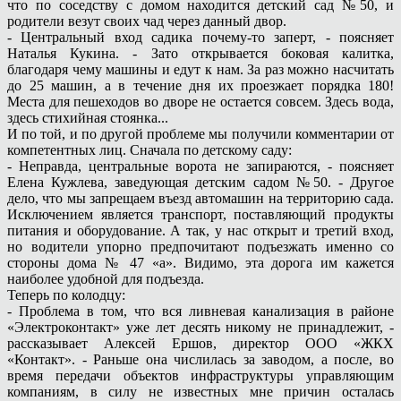
что по соседству с домом находится детский сад №50, и
родители везут своих чад через данный двор.
- Центральный вход садика почему-то заперт, - поясняет
Наталья Кукина. - Зато открывается боковая калитка,
благодаря чему машины и едут к нам. За раз можно насчитать
до 25 машин, а в течение дня их проезжает порядка 180!
Места для пешеходов во дворе не остается совсем. Здесь вода,
здесь стихийная стоянка...
И по той, и по другой проблеме мы получили комментарии от
компетентных лиц. Сначала по детскому саду:
- Неправда, центральные ворота не запираются, - поясняет
Елена Кужлева, заведующая детским садом №50. - Другое
дело, что мы запрещаем въезд автомашин на территорию сада.
Исключением является транспорт, поставляющий продукты
питания и оборудование. А так, у нас открыт и третий вход,
но водители упорно предпочитают подъезжать именно со
стороны дома № 47 «а». Видимо, эта дорога им кажется
наиболее удобной для подъезда.
Теперь по колодцу:
- Проблема в том, что вся ливневая канализация в районе
«Электроконтакт» уже лет десять никому не принадлежит, -
рассказывает Алексей Ершов, директор ООО «ЖКХ
«Контакт». - Раньше она числилась за заводом, а после, во
время передачи объектов инфраструктуры управляющим
компаниям, в силу не известных мне причин осталась