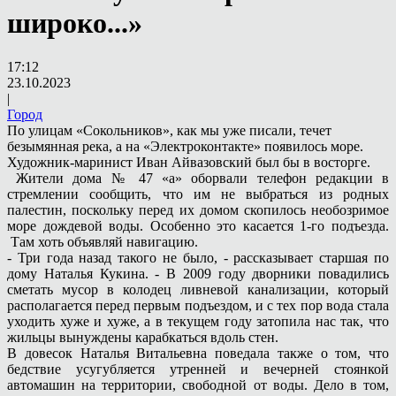
широко...»
17:12
23.10.2023
|
Город
По улицам «Сокольников», как мы уже писали, течет
безымянная река, а на «Электроконтакте» появилось море.
Художник-маринист Иван Айвазовский был бы в восторге.
Жители дома № 47 «а» оборвали телефон редакции в
стремлении сообщить, что им не выбраться из родных
палестин, поскольку перед их домом скопилось необозримое
море дождевой воды. Особенно это касается 1-го подъезда.
Там хоть объявляй навигацию.
- Три года назад такого не было, - рассказывает старшая по
дому Наталья Кукина. - В 2009 году дворники повадились
сметать мусор в колодец ливневой канализации, который
располагается перед первым подъездом, и с тех пор вода стала
уходить хуже и хуже, а в текущем году затопила нас так, что
жильцы вынуждены карабкаться вдоль стен.
В довесок Наталья Витальевна поведала также о том, что
бедствие усугубляется утренней и вечерней стоянкой
автомашин на территории, свободной от воды. Дело в том,