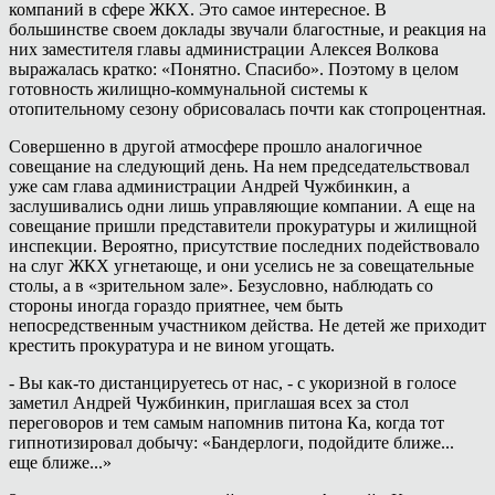
компаний в сфере ЖКХ. Это самое интересное. В
большинстве своем доклады звучали благостные, и реакция на
них заместителя главы администрации Алексея Волкова
выражалась кратко: «Понятно. Спасибо». Поэтому в целом
готовность жилищно-коммунальной системы к
отопительному сезону обрисовалась почти как стопроцентная.
Совершенно в другой атмосфере прошло аналогичное
совещание на следующий день. На нем председательствовал
уже сам глава администрации Андрей Чужбинкин, а
заслушивались одни лишь управляющие компании. А еще на
совещание пришли представители прокуратуры и жилищной
инспекции. Вероятно, присутствие последних подействовало
на слуг ЖКХ угнетающе, и они уселись не за совещательные
столы, а в «зрительном зале». Безусловно, наблюдать со
стороны иногда гораздо приятнее, чем быть
непосредственным участником действа. Не детей же приходит
крестить прокуратура и не вином угощать.
- Вы как-то дистанцируетесь от нас, - с укоризной в голосе
заметил Андрей Чужбинкин, приглашая всех за стол
переговоров и тем самым напомнив питона Ка, когда тот
гипнотизировал добычу: «Бандерлоги, подойдите ближе...
еще ближе...»