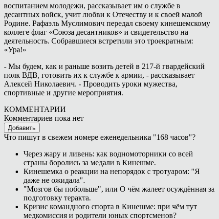
воспитанием молодежи, рассказывает им о службе в
десантных войск, учит любви к Отечеству и к своей малой
Родине. Рафаэль Муслимович передал своему кинешемскому
коллеге флаг «Союза десантников» и свидетельство на
деятельность. Собравшиеся встретили это троекратным:
«Ура!»
- Мы будем, как и раньше возить детей в 217-й гвардейский
полк ВДВ, готовить их к службе к армии, - рассказывает
Алексей Николаевич. - Проводить уроки мужества,
спортивные и другие мероприятия.
КОММЕНТАРИИ
Комментариев пока нет
Добавить
Что пишут в свежем номере еженедельника "168 часов"?
Через жару и ливень: как водномоторники со всей
страны боролись за медали в Кинешме.
Кинешемка о реакции на непорядок с тротуаром: "Я
даже не ожидала".
"Мозгов бы побольше", или О чём жалеет осуждённая за
подготовку теракта.
Кризис командного спорта в Кинешме: при чём тут
медкомиссия и родители юных спортсменов?