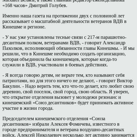
«168 часов» Дмитрий Голубев.
Именно наша газета на протяжении двух с половиной лет
рассказывает о масштабной деятельности ветеранов ВДВ в
Кинешме и регионе.
- У нас уже установлены тесные связи с 217-м парашютно-
десантным полком, ветеранами ВДВ, - говорит Александр
Пахолков, исполняющий обязанности главы Кинешмы. - И мы
решили, что в Кинешме необходимо создать организацию,
которая объединила бы кинешемцев, которые когда-то
служили в ВДВ, участвовали в боевых действиях.
- Я всегда говорю детям, не верьте тем, кто называют себя
патриотами, но для этого ничего не делают, - говорит Виктор
Бакулин. - Надо верить тем, кто что-то делает, кто любит свою
деревню, свой поселок, свой город, свою область. Я уверен,
что открытие отделения вызовет у молодежи резонанс и
кинешемский «Союз десантников» будет принимать активное
участие в жизни города.
Председателем кинешемского отделения «Союза
десантников» избрали Алексея Фомичева, известного в
городе предпринимателя и ветерана воздушно-десантных
войск. Алексей Николаевич несколько лет активно занимается