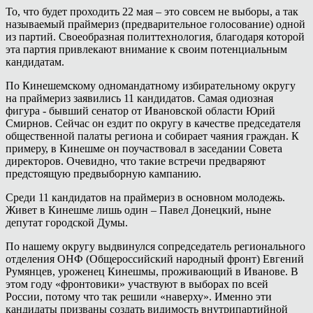
То, что будет проходить 22 мая – это совсем не выборы, а так
называемый праймериз (предварительное голосование) одной
из партий. Своеобразная политтехнология, благодаря которой
эта партия привлекают внимание к своим потенциальным
кандидатам.
По Кинешемскому одномандатному избирательному округу
на праймериз заявились 11 кандидатов. Самая одиозная
фигура - бывший сенатор от Ивановской области Юрий
Смирнов. Сейчас он ездит по округу в качестве председателя
общественной палаты региона и собирает чаяния граждан. К
примеру, в Кинешме он поучаствовал в заседании Совета
директоров. Очевидно, что такие встречи предваряют
предстоящую предвыборную кампанию.
Среди 11 кандидатов на праймериз в основном молодежь.
Живет в Кинешме лишь один – Павел Донецкий, ныне
депутат городской Думы.
По нашему округу выдвинулся сопредседатель регионального
отделения ОНФ (Общероссийский народный фронт) Евгений
Румянцев, уроженец Кинешмы, проживающий в Иванове. В
этом году «фронтовики» участвуют в выборах по всей
России, потому что так решили «наверху». Именно эти
кандидаты призваны создать видимость внутрипартийной