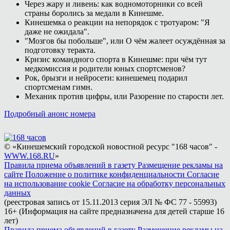
Через жару и ливень: как водномоторники со всей
страны боролись за медали в Кинешме.
Кинешемка о реакции на непорядок с тротуаром: "Я
даже не ожидала".
"Мозгов бы побольше", или О чём жалеет осуждённая за
подготовку теракта.
Кризис командного спорта в Кинешме: при чём тут
медкомиссия и родители юных спортсменов?
Рок, брызги и нейросети: кинешемец подарил
спортсменам гимн.
Механик против цифры, или Разорение по старости лет.
Подробный анонс номера
© «Кинешемский городской новостной ресурс "168 часов" -
WWW.168.RU
»
Правила приема объявлений в газету
Размещение рекламы на
сайте
Положение о политике конфиденциальности
Согласие
на использование cookie
Согласие на обработку персональных
данных
(реестровая запись от 15.11.2013 серия ЭЛ № ФС 77 - 55993)
16+ (Информация на сайте предназначена для детей старше 16
лет)
Правила приема объявлений в газету
Размещение рекламы на