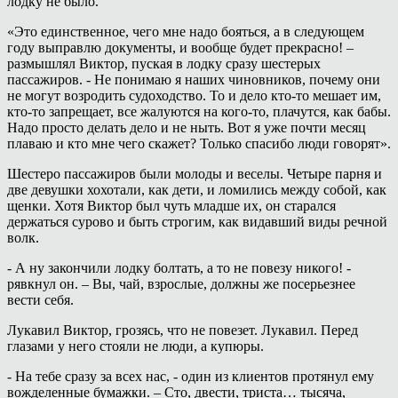
лодку не было.
«Это единственное, чего мне надо бояться, а в следующем
году выправлю документы, и вообще будет прекрасно! –
размышлял Виктор, пуская в лодку сразу шестерых
пассажиров. - Не понимаю я наших чиновников, почему они
не могут возродить судоходство. То и дело кто-то мешает им,
кто-то запрещает, все жалуются на кого-то, плачутся, как бабы.
Надо просто делать дело и не ныть. Вот я уже почти месяц
плаваю и кто мне чего скажет? Только спасибо люди говорят».
Шестеро пассажиров были молоды и веселы. Четыре парня и
две девушки хохотали, как дети, и ломились между собой, как
щенки. Хотя Виктор был чуть младше их, он старался
держаться сурово и быть строгим, как видавший виды речной
волк.
- А ну закончили лодку болтать, а то не повезу никого! -
рявкнул он. – Вы, чай, взрослые, должны же посерьезнее
вести себя.
Лукавил Виктор, грозясь, что не повезет. Лукавил. Перед
глазами у него стояли не люди, а купюры.
- На тебе сразу за всех нас, - один из клиентов протянул ему
вожделенные бумажки. – Сто, двести, триста… тысяча,