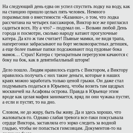
На следующий день едва он успел спустить лодку на воду, как
на станцию пришло целых пять человек. Немного
поразмыслив о вместимости «Казанки», о том, что лодка
рассчитана на четырех пассажиров, Виктор все же пригласил
садиться всех. Ну а что? – подумал он. – Возьми любой День
города и посмотри, сколько народу катают прогулочные
катера. Да кто ж там считает! Пьяные мамки, не видя трапа,
наперегонки забрасывают на борт мелковозрастных детишек,
а еще более пьяные папки подсаживают под пудовые бока
мамок… Страх! Катера с трехкратным перегрузом качаются с
боку на бок, как в девятибалльный шторм!
Дело пошло. Людям нравилось ездить с Виктором, а Виктору
нравилось получать с них такие деньги, которые в наших
краях можно заработать только ценой грыжи. Он даже стал
подумывать податься в Юрьевец, чтобы возить там щедрых
москвичей на Асафовы острова. Правда в Юрьевце этим
вроде как целая мафия занимается, вряд ли они чужака пустят,
а если и пустят, то на дно.
Словом, не до жиру, быть бы живу. Да и здесь хорошо, что
жаловаться-то. Однако слабая тревога все-таки покусывала
сердце Виктора, заставляла его зорко следить за водной
гладью, чтобы не попасться гимсовцам. Документов-то на