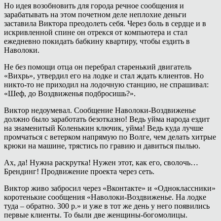
Но идея возобновить для города речное сообщения и
зарабатывать на этом почетном деле неплохие деньги
заставила Виктора преодолеть себя. Через боль в сердце и в
искривленной спине он отрекся от компьютера и стал
ежедневно покидать бабкину квартиру, чтобы ездить в
Наволоки.
Не без помощи отца он перебрал старенький двигатель
«Вихрь», утвердил его на лодке и стал ждать клиентов. Но
никто-то не приходил на лодочную станцию, не спрашивал:
«Шеф, до Воздвиженья подбросишь?».
Виктор недоумевал. Сообщение Наволоки-Воздвиженье
должно было заработать безотказно! Ведь уйма народа ездит
на знаменитый Коленькин ключик, уйма! Ведь куда лучше
промчаться с ветерком напрямую по Волге, чем делать хитрые
крюки на машине, трястись по гравию и давиться пылью.
Ах, да! Нужна раскрутка! Нужен этот, как его, сволочь…
Брендинг! Продвижение проекта через сеть.
Виктор живо забросил через «Вконтакте» и «Одноклассники»
коротенькие сообщения «Наволоки-Воздвиженье. На лодке
туда – обратно. 300 р.» и уже в тот же день у него появились
первые клиенты. То были две женщины-богомолицы.