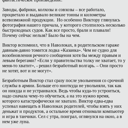
Заводы, фабрики, колхозы и совхозы – все работало,
процветало и выдавало великие тонны и километры
всевозможной продукции. Но особенно Виктору глянулась
фотография нашего причала, у которого столпилось несколько
быстроходных судов. Как все просто, брали и плавали!
Почему сейчас нельзя? Было бы на чем.
Виктор вспомнил, что в Наволоках, в родительском гараже
давным-давно томится лодка «Казанка». Чем не судно для
возобновления речного сообщения хотя бы между правым и
левым берегами? «Если у правительства толку не хватает, то у
меня-то хватит», - решил безработный волгарь. – Они просто
не хотят, вот и не могут».
Безработным Виктор стал сразу после увольнения со срочной
службы в армии. Больше его ниоткуда не увольняли, так как
он никуда и не устраивался. Ведь чтобы куда-то устроиться,
надо сначала чему-то обучиться, а на это нужно время,
которого катастрофически не хватало. Виктор едва-едва
успевал навещать в Наволоках родителей, чтобы взять у них
деньжат и продуктов, а остальное время отнимали компьютер
и игра в танчики. Сел с утра, поиграл, оглянулся на окно, а в
нем уже луна.