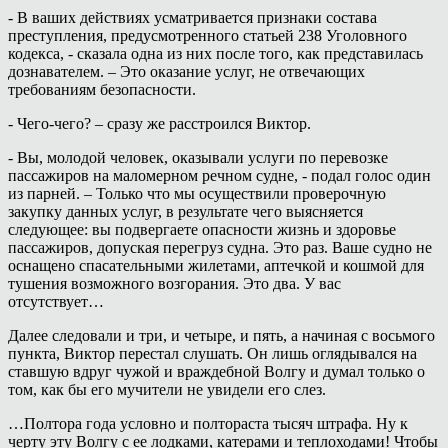
- В ваших действиях усматривается признаки состава
преступления, предусмотренного статьей 238 Уголовного
кодекса, - сказала одна из них после того, как представилась
дознавателем. – Это оказание услуг, не отвечающих
требованиям безопасности.
- Чего-чего? – сразу же расстроился Виктор.
- Вы, молодой человек, оказывали услуги по перевозке
пассажиров на маломерном речном судне, - подал голос один
из парней. – Только что мы осуществили проверочную
закупку данных услуг, в результате чего выясняется
следующее: вы подвергаете опасности жизнь и здоровье
пассажиров, допуская перегруз судна. Это раз. Ваше судно не
оснащено спасательными жилетами, аптечкой и кошмой для
тушения возможного возгорания. Это два. У вас
отсутствует…
Далее следовали и три, и четыре, и пять, а начиная с восьмого
пункта, Виктор перестал слушать. Он лишь оглядывался на
ставшую вдруг чужой и враждебной Волгу и думал только о
том, как бы его мучители не увидели его слез.
…Полтора года условно и полтораста тысяч штрафа. Ну к
черту эту Волгу с ее лодками, катерами и теплоходами! Чтобы