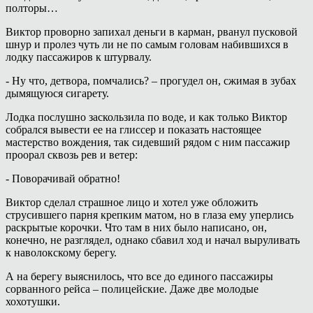
полторы…
Виктор проворно запихал деньги в карман, рванул пусковой
шнур и пролез чуть ли не по самым головам набившихся в
лодку пассажиров к штурвалу.
- Ну что, детвора, помчались? – прогудел он, сжимая в зубах
дымящуюся сигарету.
Лодка послушно заскользила по воде, и как только Виктор
собрался вывести ее на глиссер и показать настоящее
мастерство вождения, так сидевший рядом с ним пассажир
проорал сквозь рев и ветер:
- Поворачивай обратно!
Виктор сделал страшное лицо и хотел уже обложить
струсившего парня крепким матом, но в глаза ему уперлись
раскрытые корочки. Что там в них было написано, он,
конечно, не разглядел, однако сбавил ход и начал выруливать
к наволокскому берегу.
А на берегу выяснилось, что все до единого пассажиры
сорванного рейса – полицейские. Даже две молодые
хохотушки.