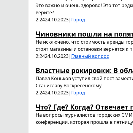
Это важно и очень здорово! Это тот редки
верите?
2:24
24.10.2023
|
Город
Чиновники пошли на попят
Не исключено, что стоимость аренды го
стоят магазины и остановки вернется к 
2:24
24.10.2023
|
Главный вопрос
Властные рокировки: В обл
Павел Коньков уступил свой пост замес
Станиславу Воскресенскому.
2:24
24.10.2023
|
Город
Что? Где? Когда? Отвечает 
На вопросы журналистов городских СМИ 
конференции, которая прошла в пятницу 