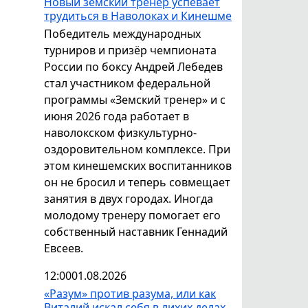
Новый земский тренер успевает
трудиться в Наволоках и Кинешме
Победитель международных
турниров и призёр чемпионата
России по боксу Андрей Лебедев
стал участником федеральной
программы «Земский тренер» и с
июня 2026 года работает в
наволокском физкультурно-
оздоровительном комплексе. При
этом кинешемских воспитанников
он не бросил и теперь совмещает
занятия в двух городах. Иногда
молодому тренеру помогает его
собственный наставник Геннадий
Евсеев.
12:00
01.08.2026
«Разум» против разума, или как
Виталий искал себя в лихих делах