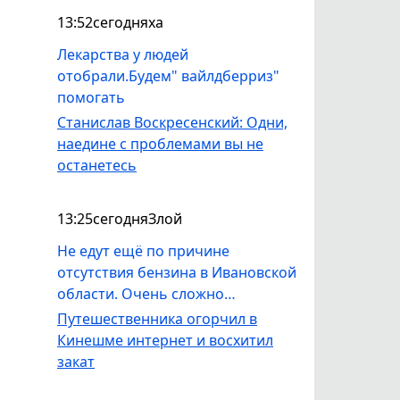
13:52
сегодня
ха
Лекарства у людей
отобрали.Будем" вайлдберриз"
помогать
Станислав Воскресенский: Одни,
наедине с проблемами вы не
останетесь
13:25
сегодня
Злой
Не едут ещё по причине
отсутствия бензина в Ивановской
области. Очень сложно
заправиться.
Путешественника огорчил в
Кинешме интернет и восхитил
закат