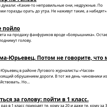
 думали: «Какие-то неправильные они, недружные. По
ми горазды орать до утра. Не наживут такие, а набедят»
е пойло
прета на продажу фанфуриков вроде «Боярышника». Оста
поднимут голову.
ма-Юрьевец. Потом не говорите, что
а-Юрьевец в районе Лугового журналисты «Часов»
озящий обрушением дороги. В тот же день чиновники и
ействовать. Но…
ся за голову: пойти в 1 класс.
 в 1 класс приходят те, кому за 20 и даже те, кому за 3