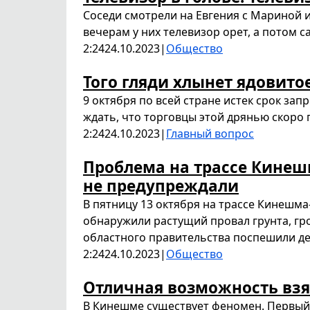
Соседи смотрели на Евгения с Мариной и
вечерам у них телевизор орет, а потом са
2:24
24.10.2023
|
Общество
Того гляди хлынет ядовито
9 октября по всей стране истек срок за
ждать, что торговцы этой дрянью скоро 
2:24
24.10.2023
|
Главный вопрос
Проблема на трассе Кинеш
не предупреждали
В пятницу 13 октября на трассе Кинешм
обнаружили растущий провал грунта, гр
областного правительства поспешили д
2:24
24.10.2023
|
Общество
Отличная возможность взять
В Кинешме существует феномен. Первый раз