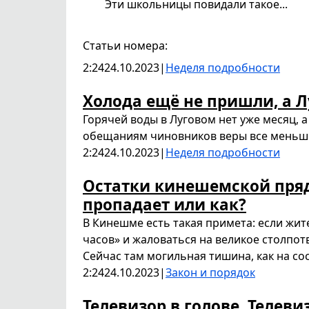
Эти школьницы повидали такое...
Статьи номера:
2:24
24.10.2023
|
Неделя подробности
Холода ещё не пришли, а Л
Горячей воды в Луговом нет уже месяц, 
обещаниям чиновников веры все меньш
2:24
24.10.2023
|
Неделя подробности
Остатки кинешемской пря
пропадает или как?
В Кинешме есть такая примета: если жит
часов» и жаловаться на великое столпотв
Сейчас там могильная тишина, как на со
2:24
24.10.2023
|
Закон и порядок
Телевизор в голове. Телеви