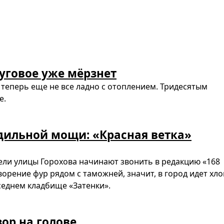
уговое уже мёрзнет
а теперь еще не все ладно с отоплением. Тридесятым
е.
дильной мощи: «Красная ветка»
ели улицы Горохова начинают звонить в редакцию «168
орение фур рядом с таможней, значит, в город идет хло
седнем кладбище «Затенки».
зор на голове