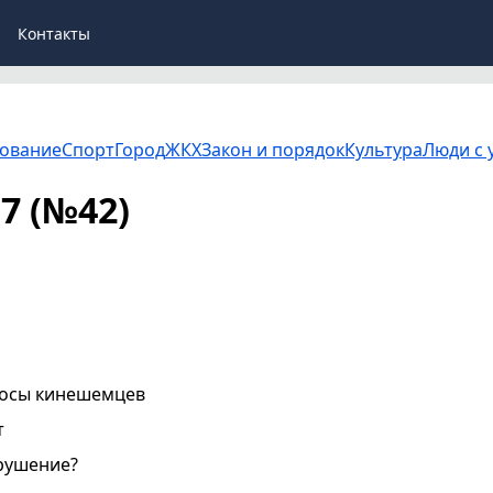
Контакты
ование
Спорт
Город
ЖКХ
Закон и порядок
Культура
Люди с 
17 (№42)
росы кинешемцев
т
рушение?