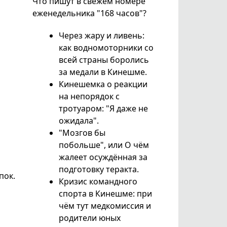
Что пишут в свежем номере
еженедельника "168 часов"?
Через жару и ливень:
как водномоторники со
всей страны боролись
за медали в Кинешме.
Кинешемка о реакции
на непорядок с
тротуаром: "Я даже не
ожидала".
"Мозгов бы
побольше", или О чём
жалеет осуждённая за
подготовку теракта.
пок.
Кризис командного
спорта в Кинешме: при
чём тут медкомиссия и
родители юных