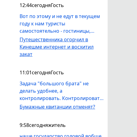
12:44
сегодня
Гость
Вот по этому и не едут в текущем
году к нам туристы
самостоятельно - гостиницы,
гостевые дома стоят полупустые
Путешественника огорчил в
или пустые. Ни жильё подобрать,
Кинешме интернет и восхитил
ни отзывы почитать, ни про
закат
достопримечательности узнать,
ни Гугл - карты не работают, ни
11:01
сегодня
Гость
навигация. Уж лучше в
Ярославскую или Нижегородскую
Задача "большого брата" не
область, в крайнем случае - в
делать удобнее, а
Кострому - там всё работает.
контролировать. Контролировать
финансы, объекты недвижимости,
Бумажные квитанции отменят?
месторасположение плательщика
и многое другое.
9:58
сегодня
житель
наше государство головой вобще