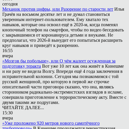
сегодня
Механик против цифры, или Разорение по старости лет
Илья
Грачёв на восьмом десятке лет и не думал становиться
уверенным интернет-пользователем. Ему хватало тех
навыков, которые она освоил ещё в 2020-м, когда поменял
кнопочный телефон на смартфон, чтобы по видео беседовать
с закрывшимися от коронавируса детьми и внуками. Не
предполагал, что 2026-й вынудит его попытаться расширить
круг навыков и приведёт к разорению.
16:55
вчера
«Мозгов бы побольше», или О чём жалеет осужденная за
подготовку теракта
Вот уже 10 лет как она живёт в Кинешме
и ни разу не видела Волгу. Впереди ещё 4 года заключения в
исправительной колонии. Сегодня мы познакомимся с той
русской женщиной, про которую в первой же строчке
описательной части приговора сказано, что она, являясь
сторонником радикально-экстремистских взглядов в исламе,
совершила приготовление к террористическому акту. Вместе с
двумя такими же подругами.
ЧИТАЙТЕ ДАЛЕЕ...
15:30
вчера
«Уже проложено 920 метров нового самотёчного
трубопровода»
В Кинешме продолжается реконструкция