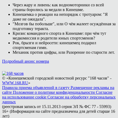
Через жару и ливень: как водномоторники со всей
страны боролись за медали в Кинешме.
Кинешемка о реакции на непорядок с тротуаром: "Я
даже не ожидала".
"Мозгов бы побольше", или О чём жалеет осуждённая за
подготовку теракта.
Кризис командного спорта в Кинешме: при чём тут
медкомиссия и родители юных спортсменов?
Рок, брызги и нейросети: кинешемец подарил
спортсменам гимн.
Механик против цифры, или Разорение по старости лет.
Подробный анонс номера
© «Кинешемский городской новостной ресурс "168 часов" -
WWW.168.RU
»
Правила приема объявлений в газету
Размещение рекламы на
сайте
Положение о политике конфиденциальности
Согласие
на использование cookie
Согласие на обработку персональных
данных
(реестровая запись от 15.11.2013 серия ЭЛ № ФС 77 - 55993)
16+ (Информация на сайте предназначена для детей старше 16
лет)