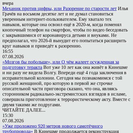
вчера
Механик против цифры, или Разорение по старости лет
Илья
Грачёв на восьмом десятке лет и не думал становиться
уверенным интернет-пользователем. Ему хватало тех
навыков, которые она освоил ещё в 2020-м, когда поменял
кнопочный телефон на смартфон, чтобы по видео беседовать
с закрывшимися от коронавируса детьми и внуками. Не
предполагал, что 2026-й вынудит его попытаться расширить
круг навыков и приведёт к разорению.
16:55
07.08.2026
«Мозгов бы побольше», или О чём жалеет осужденная за
подготовку теракта
Вот уже 10 лет как она живёт в Кинешме
и ни разу не видела Волгу. Впереди ещё 4 года заключения в
исправительной колонии. Сегодня мы познакомимся с той
русской женщиной, про которую в первой же строчке
описательной части приговора сказано, что она, являясь
сторонником радикально-экстремистских взглядов в исламе,
совершила приготовление к террористическому акту. Вместе с
двумя такими же подругами.
ЧИТАЙТЕ ДАЛЕЕ...
15:30
07.08.2026
«Уже проложено 920 метров нового самотёчного
трубопровода»
В Кинешме продолжается реконструкция