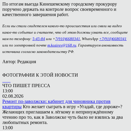
По итогам выезда Кинешемскому городскому прокурору
поручено держать на контроле вопрос своевременного и
качественного завершения работ.
Если вы стали свидетелем какого-то происшествия или сняли на видео
какое-то событие и считаете, что об этом должны узнать все, сообщите
нам по телефону:
5-45-84
или +
7(910)6680341
, WhatsApp
+7(910)6680341
или по электронной почте
m.kozirev@168.ru
. Гарантируем анонимность
источника согласно законодательству РФ.
Автор: Редакция
ФОТОГРАФИИ К ЭТОЙ НОВОСТИ
ЧТО ПИШЕТ ПРЕССА
13:00
02.08.2026
Ремонт по-заволжски: кабинет для чиновника против
квартиры
Кто желает сыграть в игру «Угадай, где дороже»?
Желающих приглашаем к лёгкому и непринуждённому
чтению про то, как в Заволжске чуть было не взялись за два
любопытных ремонта.
13:00