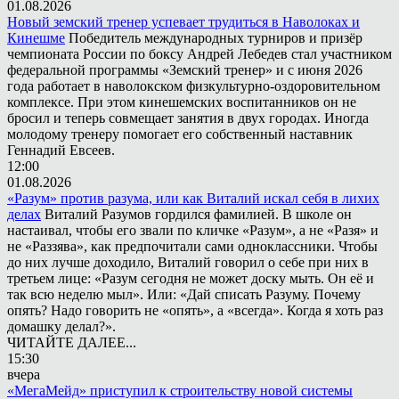
01.08.2026
Новый земский тренер успевает трудиться в Наволоках и
Кинешме
Победитель международных турниров и призёр
чемпионата России по боксу Андрей Лебедев стал участником
федеральной программы «Земский тренер» и с июня 2026
года работает в наволокском физкультурно-оздоровительном
комплексе. При этом кинешемских воспитанников он не
бросил и теперь совмещает занятия в двух городах. Иногда
молодому тренеру помогает его собственный наставник
Геннадий Евсеев.
12:00
01.08.2026
«Разум» против разума, или как Виталий искал себя в лихих
делах
Виталий Разумов гордился фамилией. В школе он
настаивал, чтобы его звали по кличке «Разум», а не «Разя» и
не «Раззява», как предпочитали сами одноклассники. Чтобы
до них лучше доходило, Виталий говорил о себе при них в
третьем лице: «Разум сегодня не может доску мыть. Он её и
так всю неделю мыл». Или: «Дай списать Разуму. Почему
опять? Надо говорить не «опять», а «всегда». Когда я хоть раз
домашку делал?».
ЧИТАЙТЕ ДАЛЕЕ...
15:30
вчера
«МегаМейд» приступил к строительству новой системы