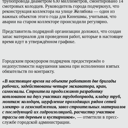
трубопровода диаметром 630 миллиметров, смонтировано 14
смотровых колодцев. Руководитель города подчеркнул, что
реконструкция коллектора на улице Желябова — один из
важных объектов этого года для Кинешмы, учитывая, что
аварии на старом коллекторе происходили регулярно.
Представитель подрядной организации доложил, что создан
запас материалов для проведения работ, которые в настоящее
время идут в утверждённом графике.
Городским прокурором подрядчик предостережён о
недопустимости нарушения закона при исполнении взятых
обязательств по контракту.
«В настоящее время на объекте работают две бригады
рабочих, задействованы четыре экскаватора, кран,
самосвалы. Строители продолжают разработку
котлованов на двух участках трудобопрвода, кладку труб,
монтаж колодцев, шурфление проходящих рядом сетей
электро- и газоснабжения, завоз строительных материалов
с последующей их гидроизоляцией, расчистку участков
трассы от деревьев и кустарников»
, — отметили в пресс-
службе городской администрации.