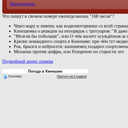
Проголосовать
Что пишут в свежем номере еженедельника "168 часов"?
Через жару и ливень: как водномоторники со всей страны
Кинешемка о реакции на непорядок с тротуаром: "Я даже
"Мозгов бы побольше", или О чём жалеет осуждённая за п
Кризис командного спорта в Кинешме: при чём тут медк
Рок, брызги и нейросети: кинешемец подарил спортсмен
Механик против цифры, или Разорение по старости лет.
Подробный анонс номера
Погода в Кинешме
Gismeteo
Прогноз на 2 недели