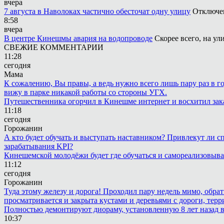
вчера
7 августа в Наволоках частично обесточат одну улицу
Отключен
8:58
вчера
В центре Кинешмы авария на водопроводе
Скорее всего, на у
СВЕЖИЕ КОММЕНТАРИИ
11:28
сегодня
Мама
К сожалению, Вы правы, а ведь нужно всего лишь пару раз в г
вижу в парке никакой работы со стороны УГХ.
Путешественника огорчил в Кинешме интернет и восхитил зак
11:18
сегодня
Горожанин
А кто будет обучать и выступать наставником? Привлекут ли с
зарабатывания KPI?
Кинешемской молодёжи будет где обучаться и самореализовыва
11:12
сегодня
Горожанин
Туда этому железу и дорога! Проходил пару недель мимо, обра
просматривается и закрыта кустами и деревьями с дороги, терр
Полностью демонтируют диораму, установленную 8 лет назад в 
10:37