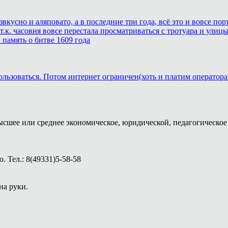
звкусно и аляповато, а в последние три года, всё это и вовсе п
.к. часовня вовсе перестала просматриваться с тротуара и улицы
память о битве 1609 года
ользоваться. Потом интернет ограничен(хоть и платим оператора
ысшее или среднее экономическое, юридической, педагогическое 
 Тел.: 8(49331)5-58-58
на руки.