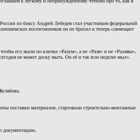
иглашаем к лёгкому и непринуждённому чтению про то, как в
России по боксу Андрей Лебедев стал участником федеральной
 кинешемских воспитанников он не бросил и теперь совмещает
тобы его звали по кличке «Разум», а не «Разя» и не «Раззява»,
сегодня не может доску мыть. Он её и так всю неделю мыл».
Желябова.
жены поставки материалов, стартовали строительно-монтажные
ую документацию.