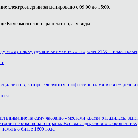
ие электроэнергии запланировано с 09:00 до 15:00.
лице Комсомольской ограничат подачу воды.
оду этому парку уделять внимание со стороны УГХ - покос травы
ат
пециалистов, которые являются профессионалами в своём деле и 
ться
тил внимание на саму часовню - местами краска отвалилась, выг
итория не обкошена от травы. Всё выгляди, словно заброшенное.
память о битве 1609 года