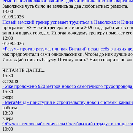
Ремонт по-заволжски: кабинет для чиновника против квартиры
Заволжске чуть было не взялись за два любопытных ремонта.
13:00
01.08.2026
Новый земский тренер успевает трудиться в Наволоках и Кин
программы «Земский тренер» и с июня 2026 года работает в н
занятия в двух городах. Иногда молодому тренеру помогает ег
12:00
01.08.2026
«Разум» против разума, или как Виталий искал себя в лихих де
как предпочитали сами одноклассники. Чтобы до них лучше дох
Или: «Дай списать Разуму. Почему опять? Надо говорить не «опя
ЧИТАЙТЕ ДАЛЕЕ...
15:30
сегодня
«Уже проложено 920 метров нового самотёчного трубопровода
15:30
вчера
«МегаМейд» приступил к строительству новой системы канал
работы.
13:30
вчера
Объекты теплоснабжения села Октябрьский отдадут в концесс
10:00