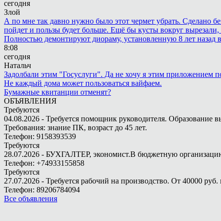
сегодня
Злой
А по мне так давно нужно было этот чермет убрать. Сделано бе
пойдет и пользы будет больше. Ещё бы кусты вокруг вырезали, т
Полностью демонтируют диораму, установленную 8 лет назад в 
8:08
сегодня
Натальч
Задолбали этим "Госуслуги". Да не хочу я этим приложением п
Не каждый дома может пользоваться вайфаем.
Бумажные квитанции отменят?
ОБЪЯВЛЕНИЯ
Требуются
04.08.2026 - Требуется помощник руководителя. Образование в
Требования: знание ПК, возраст до 45 лет.
Телефон: 9158393539
Требуются
28.07.2026 - БУХГАЛТЕР, экономист.В бюджетную организацию.
Телефон: +74933155858
Требуются
27.07.2026 - Требуется рабочий на производство. От 40000 руб. 
Телефон: 89206784094
Все объявления