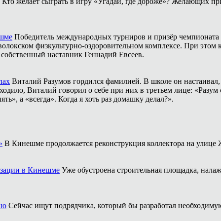
Кто желает сыграть в игру «Угадай, где дороже»? Желающих пр
ешме
Победитель международных турниров и призёр чемпионата 
аволокском физкультурно-оздоровительном комплексе. При этом
о собственный наставник Геннадий Евсеев.
лах
Виталий Разумов гордился фамилией. В школе он настаивал, ч
одило, Виталий говорил о себе при них в третьем лице: «Разум 
ть», а «всегда». Когда я хоть раз домашку делал?».
»
В Кинешме продолжается реконструкция коллектора на улице 
изации в Кинешме
Уже обустроена строительная площадка, нала
ию
Сейчас ищут подрядчика, который бы разработал необходим