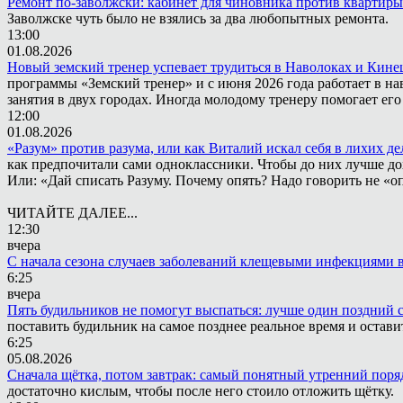
Ремонт по-заволжски: кабинет для чиновника против квартиры
Заволжске чуть было не взялись за два любопытных ремонта.
13:00
01.08.2026
Новый земский тренер успевает трудиться в Наволоках и Кин
программы «Земский тренер» и с июня 2026 года работает в н
занятия в двух городах. Иногда молодому тренеру помогает ег
12:00
01.08.2026
«Разум» против разума, или как Виталий искал себя в лихих де
как предпочитали сами одноклассники. Чтобы до них лучше дох
Или: «Дай списать Разуму. Почему опять? Надо говорить не «опя
ЧИТАЙТЕ ДАЛЕЕ...
12:30
вчера
С начала сезона случаев заболеваний клещевыми инфекциями в
6:25
вчера
Пять будильников не помогут выспаться: лучше один поздний 
поставить будильник на самое позднее реальное время и остави
6:25
05.08.2026
Сначала щётка, потом завтрак: самый понятный утренний поря
достаточно кислым, чтобы после него стоило отложить щётку.