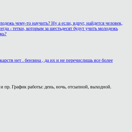
лодежь чему-то научить? Ну а если, вдруг, найдется человек,
егда - тетки, которым за шестьдесят будут учить молодежь
жь?
рств нет . бензина , да их и не перечислишь все более
и пр. График работы: день, ночь, отсыпной, выходной.