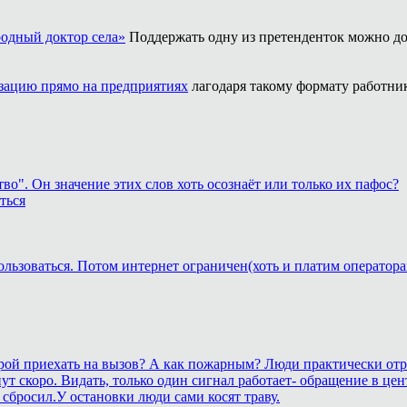
одный доктор села»
Поддержать одну из претенденток можно до
ацию прямо на предприятиях
лагодаря такому формату работни
о". Он значение этих слов хоть осознаёт или только их пафос?
ться
ользоваться. Потом интернет ограничен(хоть и платим оператора
корой приехать на вызов? А как пожарным? Люди практически отр
станут скоро. Видать, только один сигнал работает- обращение 
сбросил.У остановки люди сами косят траву.