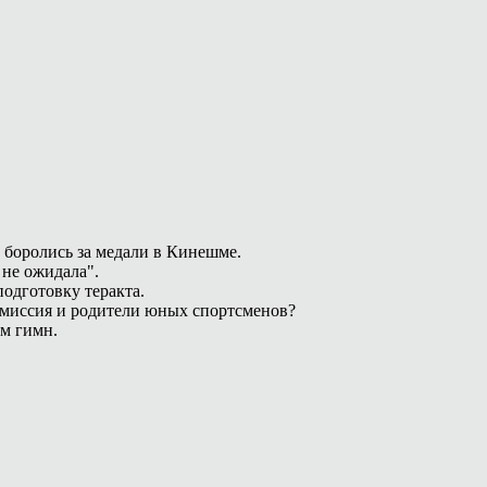
 боролись за медали в Кинешме.
 не ожидала".
одготовку теракта.
омиссия и родители юных спортсменов?
ам гимн.