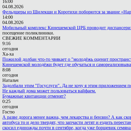
16:00
04.08.2026
Фельдшеры из Шилекши и Коротихи поборются за звание «Нар
14:00
04.08.2026
Мобильный комплекс Кинешемской ЦРБ проводит диспансериз
посещение поликлиники.
СВЕЖИЕ КОММЕНТАРИИ
9:16
сегодня
Ха-ха
Пожилой долбан что-то чвякает о "молодёжь оценит пространств
Кинешемской молодёжи будет где обучаться и самореализовыва
8:08
сегодня
Натальч
Задолбали этим "Госуслуги". Да не хочу я этим приложением п
Не каждый дома может пользоваться вайфаем.
Бумажные квитанции отменят?
0:25
сегодня
Гостю
А разве дорога менее важна, чем лекарства и бензин? А как с
автобуса то и дело твердят, что запчасти летят и ездить пере
скосил единожды почти в сентябре, когда уже борщевик семяна 