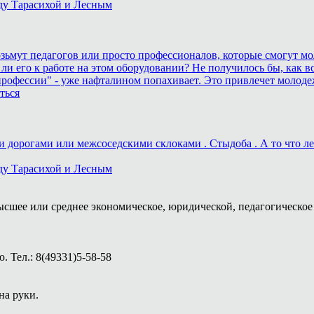
ду Тарасихой и Лесным
возьмут педагогов или просто профессионалов, которые смогут мо
 ли его к работе на этом оборудовании? Не получилось бы, как вс
рофессии" - уже нафталином попахивает. Это привлечет молоде
ться
дорогами или межсоседскими склоками . Стыдоба . А то что лека
ду Тарасихой и Лесным
ысшее или среднее экономическое, юридической, педагогическое 
 Тел.: 8(49331)5-58-58
на руки.