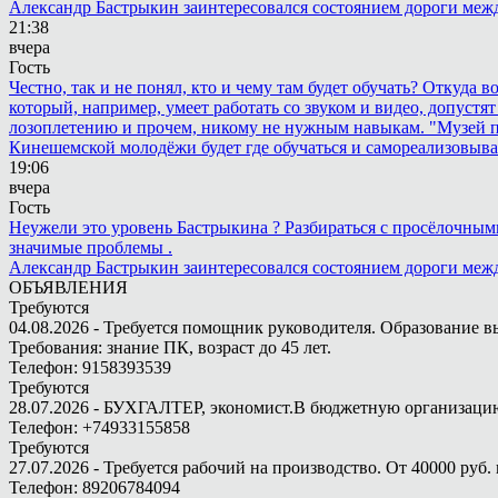
Александр Бастрыкин заинтересовался состоянием дороги меж
21:38
вчера
Гость
Честно, так и не понял, кто и чему там будет обучать? Откуда 
который, например, умеет работать со звуком и видео, допустят
лозоплетению и прочем, никому не нужным навыкам. "Музей п
Кинешемской молодёжи будет где обучаться и самореализовыва
19:06
вчера
Гость
Неужели это уровень Бастрыкина ? Разбираться с просёлочными 
значимые проблемы .
Александр Бастрыкин заинтересовался состоянием дороги меж
ОБЪЯВЛЕНИЯ
Требуются
04.08.2026 - Требуется помощник руководителя. Образование в
Требования: знание ПК, возраст до 45 лет.
Телефон: 9158393539
Требуются
28.07.2026 - БУХГАЛТЕР, экономист.В бюджетную организацию.
Телефон: +74933155858
Требуются
27.07.2026 - Требуется рабочий на производство. От 40000 руб. 
Телефон: 89206784094