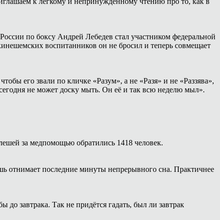
иглашаем к лёгкому и непринуждённому чтению про то, как в
России по боксу Андрей Лебедев стал участником федеральной
 кинешемских воспитанников он не бросил и теперь совмещает
тобы его звали по кличке «Разум», а не «Разя» и не «Раззява»,
сегодня не может доску мыть. Он её и так всю неделю мыл».
 клешей за медпомощью обратились 1418 человек.
ишь отнимает последние минуты непрерывного сна. Практичнее
 до завтрака. Так не придётся гадать, был ли завтрак