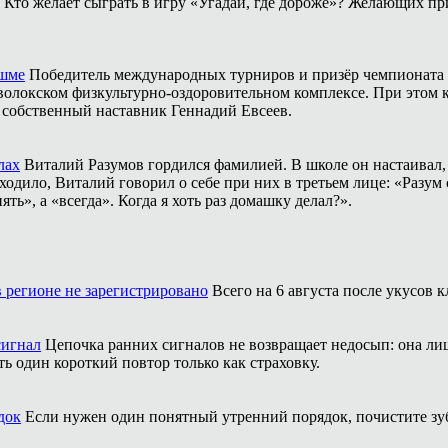
Кто желает сыграть в игру «Угадай, где дороже»? Желающих пр
ешме
Победитель международных турниров и призёр чемпионата 
аволокском физкультурно-оздоровительном комплексе. При этом
о собственный наставник Геннадий Евсеев.
лах
Виталий Разумов гордился фамилией. В школе он настаивал, ч
одило, Виталий говорил о себе при них в третьем лице: «Разум 
ть», а «всегда». Когда я хоть раз домашку делал?».
 регионе не зарегистрировано
Всего на 6 августа после укусов
сигнал
Цепочка ранних сигналов не возвращает недосып: она л
ть один короткий повтор только как страховку.
док
Если нужен один понятный утренний порядок, почистите зубы