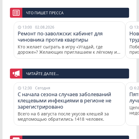
ЧТО ПИШЕТ ПРЕССА
13:00
02.08.2026
13
Ремонт по-заволжски: кабинет для
Нов
чиновника против квартиры
тру
Кто желает сыграть в игру «Угадай, где
Поб
дороже»? Желающих приглашаем к лёгкому и
приз
непринуждённому чтению про то, как в
Леб
Заволжске чуть было не взялись за два
про
любопытных ремонта.
года
оздо
ЧИТАЙТЕ ДАЛЕЕ...
кин
тепе
12:30
Сегодня
6:
Иног
С начала сезона случаев заболеваний
Пят
собс
клещевыми инфекциями в регионе не
луч
зарегистрировано
Цеп
нед
Всего на 6 августа после укусов клешей за
мин
медпомощью обратились 1418 человек.
пост
реал
повт