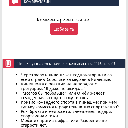
КОММЕНТАРИИ
Комментариев пока нет
Добавить
Что пишут в свежем номере еженедельника "168 часов"?
Через жару и ливень: как водномоторники со
всей страны боролись за медали в Кинешме.
Кинешемка о реакции на непорядок с
тротуаром: "Я даже не ожидала".
"Мозгов бы побольше", или О чём жалеет
осуждённая за подготовку теракта.
Кризис командного спорта в Кинешме: при чём
тут медкомиссия и родители юных спортсменов?
Рок, брызги и нейросети: кинешемец подарил
спортсменам гимн.
Механик против цифры, или Разорение по
старости лет.