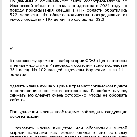
По данным с официального сайта Роспотребнадзора по
Ивановской области с начала эпидсезона в 2021 году по
поводу присасывания клещей в ЛПУ области обратились
592 человека. Из общего количества пострадавших от
укусов клещами – 197 детей, что составляет 33,3
%.
К настоящему времени в лаборатории ФБУЗ «Центр гигиены
и эпидемиологии в Ивановской области» всего исследован
361 клещ. Из 102 клещей выделены боррелии, и из 11 –
эрлихии.
Удалять клеща лучше у врача в травматологическом пункте
в поликлинике по месту жительства. В любом случае,
снимать его следует очень осторожно, чтобы не оборвать
хоботок.
При удалении клеща необходимо соблюдать следующие
рекомендации:
– захватить клеща пинцетом или обернутыми чистой
марлей пальцами как можно ближе к его ротовому