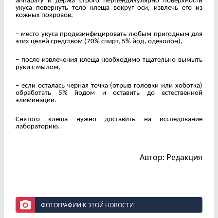
аппарату и держа строго перпендикулярно поверхности
укуса повернуть тело клеща вокруг оси, извлечь его из
кожных покровов,
– место укуса продезинфицировать любым пригодным для
этих целей средством (70% спирт, 5% йод, одеколон),
– после извлечения клеща необходимо тщательно вымыть
руки с мылом,
– если осталась черная точка (отрыв головки или хоботка)
обработать 5% йодом и оставить до естественной
элиминации.
Снятого клеща нужно доставить на исследование
лабораторию.
Автор: Редакция
ФОТОГРАФИИ К ЭТОЙ НОВОСТИ