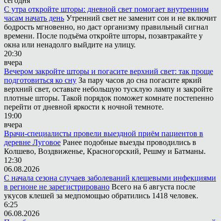
сегодня
С утра откройте шторы: дневной свет помогает внутренним
часам начать день
Утренний свет не заменит сон и не включит
бодрость мгновенно, но даст организму правильный сигнал
времени. После подъёма откройте шторы, позавтракайте у
окна или ненадолго выйдите на улицу.
20:30
вчера
Вечером закройте шторы и погасите верхний свет: так проще
подготовиться ко сну
За пару часов до сна погасите яркий
верхний свет, оставьте небольшую тусклую лампу и закройте
плотные шторы. Такой порядок поможет комнате постепенно
перейти от дневной яркости к ночной темноте.
19:00
вчера
Врачи-специалисты провели выездной приём пациентов в
деревне Луговое
Ранее подобные выезды проводились в
Колшево, Воздвиженье, Красногорский, Решму и Батманы.
12:30
06.08.2026
С начала сезона случаев заболеваний клещевыми инфекциями
в регионе не зарегистрировано
Всего на 6 августа после
укусов клешей за медпомощью обратились 1418 человек.
6:25
06.08.2026