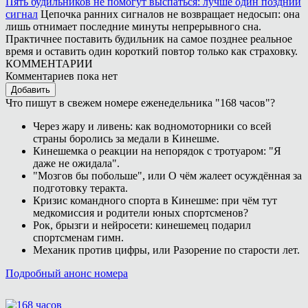
Пять будильников не помогут выспаться: лучше один поздний
сигнал
Цепочка ранних сигналов не возвращает недосып: она
лишь отнимает последние минуты непрерывного сна.
Практичнее поставить будильник на самое позднее реальное
время и оставить один короткий повтор только как страховку.
КОММЕНТАРИИ
Комментариев пока нет
Добавить
Что пишут в свежем номере еженедельника "168 часов"?
Через жару и ливень: как водномоторники со всей
страны боролись за медали в Кинешме.
Кинешемка о реакции на непорядок с тротуаром: "Я
даже не ожидала".
"Мозгов бы побольше", или О чём жалеет осуждённая за
подготовку теракта.
Кризис командного спорта в Кинешме: при чём тут
медкомиссия и родители юных спортсменов?
Рок, брызги и нейросети: кинешемец подарил
спортсменам гимн.
Механик против цифры, или Разорение по старости лет.
Подробный анонс номера