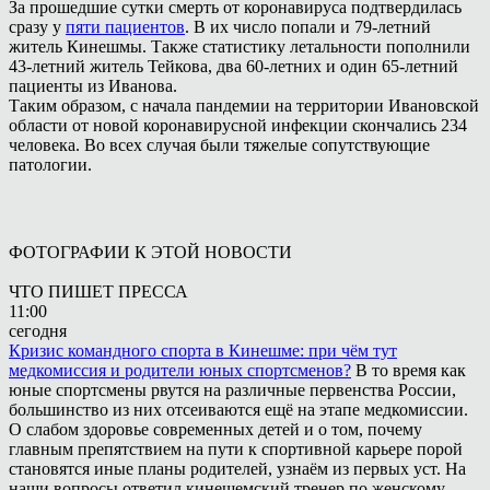
За прошедшие сутки смерть от коронавируса подтвердилась
сразу у
пяти пациентов
. В их число попали и 79-летний
житель Кинешмы. Также статистику летальности пополнили
43-летний житель Тейкова, два 60-летних и один 65-летний
пациенты из Иванова.
Таким образом, с начала пандемии на территории Ивановской
области от новой коронавирусной инфекции скончались 234
человека. Во всех случая были тяжелые сопутствующие
патологии.
ФОТОГРАФИИ К ЭТОЙ НОВОСТИ
ЧТО ПИШЕТ ПРЕССА
11:00
сегодня
Кризис командного спорта в Кинешме: при чём тут
медкомиссия и родители юных спортсменов?
В то время как
юные спортсмены рвутся на различные первенства России,
большинство из них отсеиваются ещё на этапе медкомиссии.
О слабом здоровье современных детей и о том, почему
главным препятствием на пути к спортивной карьере порой
становятся иные планы родителей, узнаём из первых уст. На
наши вопросы ответил кинешемский тренер по женскому