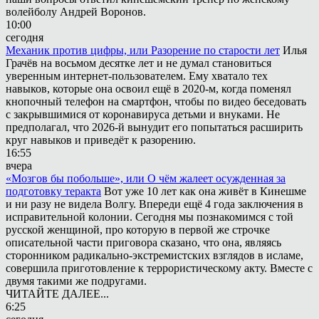
волейболу Андрей Воронов.
10:00
сегодня
Механик против цифры, или Разорение по старости лет
Илья
Грачёв на восьмом десятке лет и не думал становиться
уверенным интернет-пользователем. Ему хватало тех
навыков, которые она освоил ещё в 2020-м, когда поменял
кнопочный телефон на смартфон, чтобы по видео беседовать
с закрывшимися от коронавируса детьми и внуками. Не
предполагал, что 2026-й вынудит его попытаться расширить
круг навыков и приведёт к разорению.
16:55
вчера
«Мозгов бы побольше», или О чём жалеет осужденная за
подготовку теракта
Вот уже 10 лет как она живёт в Кинешме
и ни разу не видела Волгу. Впереди ещё 4 года заключения в
исправительной колонии. Сегодня мы познакомимся с той
русской женщиной, про которую в первой же строчке
описательной части приговора сказано, что она, являясь
сторонником радикально-экстремистских взглядов в исламе,
совершила приготовление к террористическому акту. Вместе с
двумя такими же подругами.
ЧИТАЙТЕ ДАЛЕЕ...
6:25