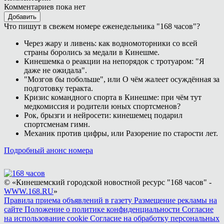
Комментариев пока нет
Добавить
Что пишут в свежем номере еженедельника "168 часов"?
Через жару и ливень: как водномоторники со всей
страны боролись за медали в Кинешме.
Кинешемка о реакции на непорядок с тротуаром: "Я
даже не ожидала".
"Мозгов бы побольше", или О чём жалеет осуждённая за
подготовку теракта.
Кризис командного спорта в Кинешме: при чём тут
медкомиссия и родители юных спортсменов?
Рок, брызги и нейросети: кинешемец подарил
спортсменам гимн.
Механик против цифры, или Разорение по старости лет.
Подробный анонс номера
© «Кинешемский городской новостной ресурс "168 часов" -
WWW.168.RU
»
Правила приема объявлений в газету
Размещение рекламы на
сайте
Положение о политике конфиденциальности
Согласие
на использование cookie
Согласие на обработку персональных