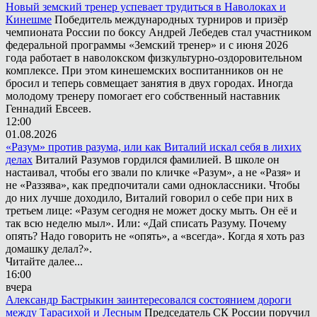
Новый земский тренер успевает трудиться в Наволоках и
Кинешме
Победитель международных турниров и призёр
чемпионата России по боксу Андрей Лебедев стал участником
федеральной программы «Земский тренер» и с июня 2026
года работает в наволокском физкультурно-оздоровительном
комплексе. При этом кинешемских воспитанников он не
бросил и теперь совмещает занятия в двух городах. Иногда
молодому тренеру помогает его собственный наставник
Геннадий Евсеев.
12:00
01.08.2026
«Разум» против разума, или как Виталий искал себя в лихих
делах
Виталий Разумов гордился фамилией. В школе он
настаивал, чтобы его звали по кличке «Разум», а не «Разя» и
не «Раззява», как предпочитали сами одноклассники. Чтобы
до них лучше доходило, Виталий говорил о себе при них в
третьем лице: «Разум сегодня не может доску мыть. Он её и
так всю неделю мыл». Или: «Дай списать Разуму. Почему
опять? Надо говорить не «опять», а «всегда». Когда я хоть раз
домашку делал?».
Читайте далее...
16:00
вчера
Александр Бастрыкин заинтересовался состоянием дороги
между Тарасихой и Лесным
Председатель СК России поручил