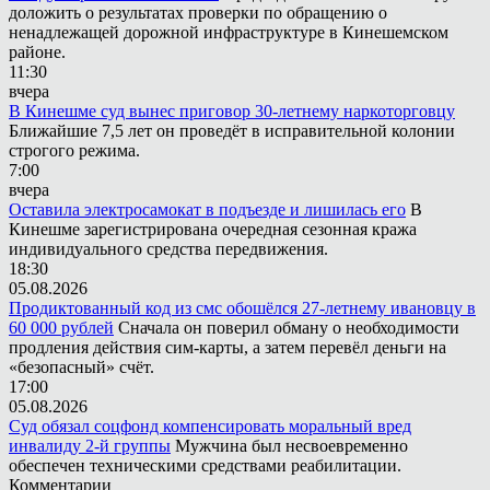
доложить о результатах проверки по обращению о
ненадлежащей дорожной инфраструктуре в Кинешемском
районе.
11:30
вчера
В Кинешме суд вынес приговор 30-летнему наркоторговцу
Ближайшие 7,5 лет он проведёт в исправительной колонии
строгого режима.
7:00
вчера
Оставила электросамокат в подъезде и лишилась его
В
Кинешме зарегистрирована очередная сезонная кража
индивидуального средства передвижения.
18:30
05.08.2026
Продиктованный код из смс обошёлся 27-летнему ивановцу в
60 000 рублей
Сначала он поверил обману о необходимости
продления действия сим-карты, а затем перевёл деньги на
«безопасный» счёт.
17:00
05.08.2026
Суд обязал соцфонд компенсировать моральный вред
инвалиду 2-й группы
Мужчина был несвоевременно
обеспечен техническими средствами реабилитации.
Комментарии