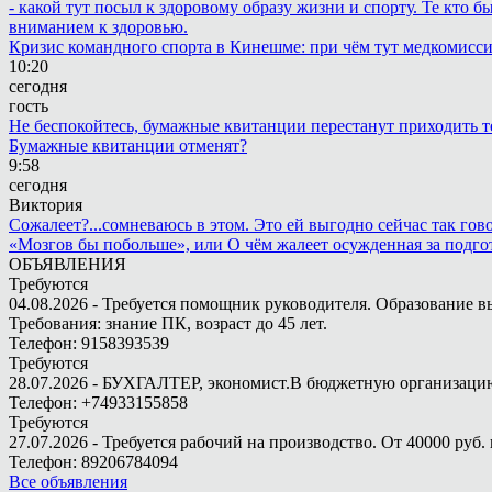
- какой тут посыл к здоровому образу жизни и спорту. Те кто 
вниманием к здоровью.
Кризис командного спорта в Кинешме: при чём тут медкомисс
10:20
сегодня
гость
Не беспокойтесь, бумажные квитанции перестанут приходить те
Бумажные квитанции отменят?
9:58
сегодня
Виктория
Сожалеет?...сомневаюсь в этом. Это ей выгодно сейчас так гово
«Мозгов бы побольше», или О чём жалеет осужденная за подго
ОБЪЯВЛЕНИЯ
Требуются
04.08.2026 - Требуется помощник руководителя. Образование в
Требования: знание ПК, возраст до 45 лет.
Телефон: 9158393539
Требуются
28.07.2026 - БУХГАЛТЕР, экономист.В бюджетную организацию.
Телефон: +74933155858
Требуются
27.07.2026 - Требуется рабочий на производство. От 40000 руб. 
Телефон: 89206784094
Все объявления