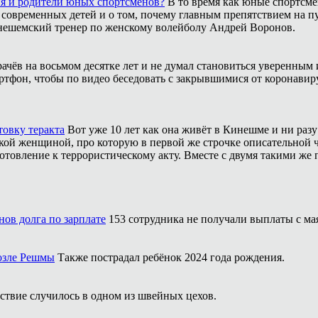
ия и родители юных спортсменов?
В то время как юные спортсме
 современных детей и о том, почему главным препятствием на п
инешемский тренер по женскому волейболу Андрей Воронов.
рачёв на восьмом десятке лет и не думал становиться уверенным 
ртфон, чтобы по видео беседовать с закрывшимися от коронавиру
товку теракта
Вот уже 10 лет как она живёт в Кинешме и ни разу
ой женщиной, про которую в первой же строчке описательной ча
отовление к террористическому акту. Вместе с двумя такими же 
ов долга по зарплате
153 сотрудника не получали выплаты с мая
озле Решмы
Также пострадал ребёнок 2024 года рождения.
твие случилось в одном из швейных цехов.