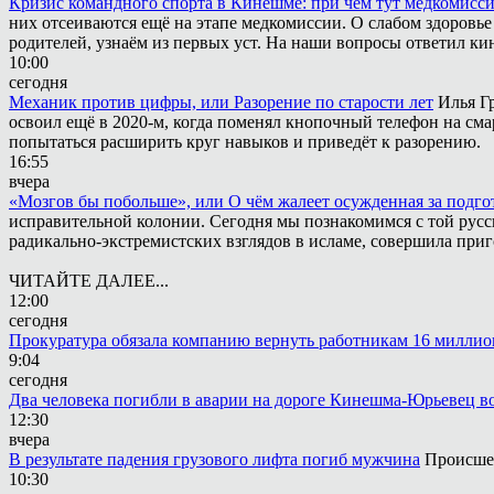
Кризис командного спорта в Кинешме: при чём тут медкомисс
них отсеиваются ещё на этапе медкомиссии. О слабом здоровье
родителей, узнаём из первых уст. На наши вопросы ответил к
10:00
сегодня
Механик против цифры, или Разорение по старости лет
Илья Г
освоил ещё в 2020-м, когда поменял кнопочный телефон на сма
попытаться расширить круг навыков и приведёт к разорению.
16:55
вчера
«Мозгов бы побольше», или О чём жалеет осужденная за подго
исправительной колонии. Сегодня мы познакомимся с той русск
радикально-экстремистских взглядов в исламе, совершила приг
ЧИТАЙТЕ ДАЛЕЕ...
12:00
сегодня
Прокуратура обязала компанию вернуть работникам 16 миллион
9:04
сегодня
Два человека погибли в аварии на дороге Кинешма-Юрьевец в
12:30
вчера
В результате падения грузового лифта погиб мужчина
Происшес
10:30