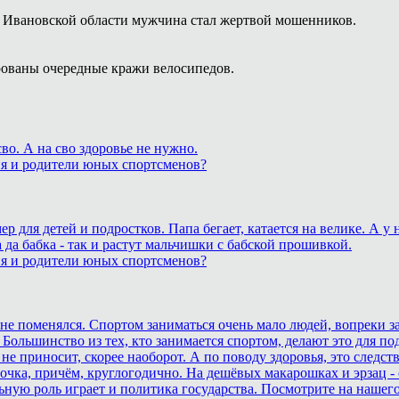
 Ивановской области мужчина стал жертвой мошенников.
ованы очередные кражи велосипедов.
о. А на сво здоровье не нужно.
ия и родители юных спортсменов?
для детей и подростков. Папа бегает, катается на велике. А у
 да бабка - так и растут мальчишки с бабской прошивкой.
ия и родители юных спортсменов?
ане поменялся. Спортом заниматься очень мало людей, вопреки з
 Большинство из тех, кто занимается спортом, делают это для п
не приносит, скорее наоборот. А по поводу здоровья, это след
очка, причём, круглогодично. На дешёвых макарошках и эрзац -
ьную роль играет и политика государства. Посмотрите на нашего