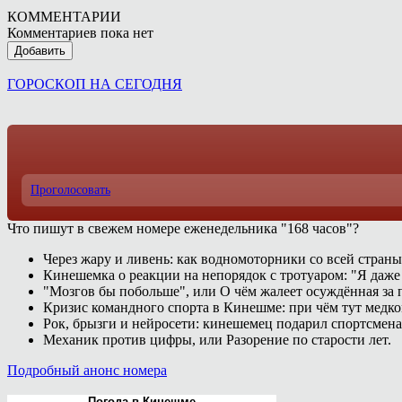
КОММЕНТАРИИ
Комментариев пока нет
Добавить
ГОРОСКОП НА СЕГОДНЯ
Проголосовать
Что пишут в свежем номере еженедельника "168 часов"?
Через жару и ливень: как водномоторники со всей страны
Кинешемка о реакции на непорядок с тротуаром: "Я даже
"Мозгов бы побольше", или О чём жалеет осуждённая за п
Кризис командного спорта в Кинешме: при чём тут медк
Рок, брызги и нейросети: кинешемец подарил спортсмен
Механик против цифры, или Разорение по старости лет.
Подробный анонс номера
Погода в Кинешме