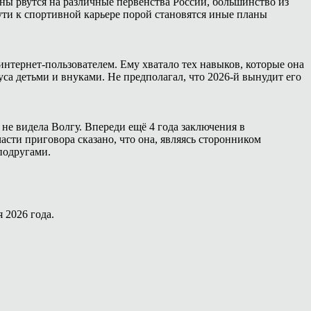
ны рвутся на различные первенства России, большинство из
ути к спортивной карьере порой становятся иные планы
интернет-пользователем. Ему хватало тех навыков, которые она
са детьми и внуками. Не предполагал, что 2026-й вынудит его
 не видела Волгу. Впереди ещё 4 года заключения в
сти приговора сказано, что она, являясь сторонником
подругами.
 2026 года.