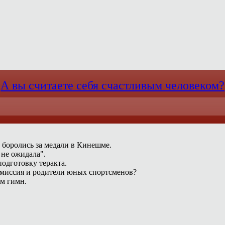
А вы считаете себя счастливым человеком?
 боролись за медали в Кинешме.
 не ожидала".
одготовку теракта.
омиссия и родители юных спортсменов?
ам гимн.