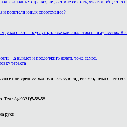
бывал в западных странах, не даст мне соврать, что там обществ
ия и родители юных спортсменов?
м, у кого есть госуслуги, также как с налогом на имущество. В
рить....а выйдет и продолжить делать тоже самое.
товку теракта
ысшее или среднее экономическое, юридической, педагогическое 
 Тел.: 8(49331)5-58-58
на руки.