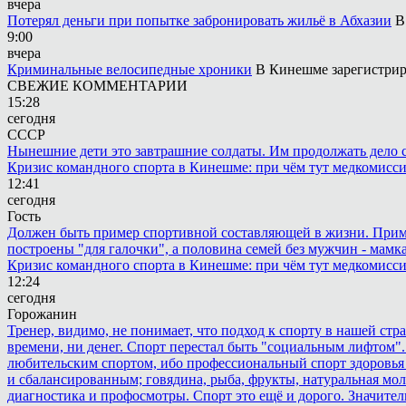
вчера
Потерял деньги при попытке забронировать жильё в Абхазии
В
9:00
вчера
Криминальные велосипедные хроники
В Кинешме зарегистрир
СВЕЖИЕ КОММЕНТАРИИ
15:28
сегодня
СССР
Нынешние дети это завтрашние солдаты. Им продолжать дело св
Кризис командного спорта в Кинешме: при чём тут медкомисс
12:41
сегодня
Гость
Должен быть пример спортивной составляющей в жизни. Пример 
построены "для галочки", а половина семей без мужчин - мамка
Кризис командного спорта в Кинешме: при чём тут медкомисс
12:24
сегодня
Горожанин
Тренер, видимо, не понимает, что подход к спорту в нашей стр
времени, ни денег. Спорт перестал быть "социальным лифтом".
любительским спортом, ибо профессиональный спорт здоровья 
и сбалансированным; говядина, рыба, фрукты, натуральная мол
диагностика и профосмотры. Спорт это ещё и дорого. Значител