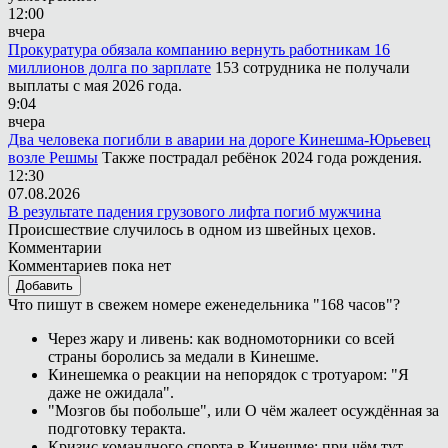
12:00
вчера
Прокуратура обязала компанию вернуть работникам 16
миллионов долга по зарплате
153 сотрудника не получали
выплаты с мая 2026 года.
9:04
вчера
Два человека погибли в аварии на дороге Кинешма-Юрьевец
возле Решмы
Также пострадал ребёнок 2024 года рождения.
12:30
07.08.2026
В результате падения грузового лифта погиб мужчина
Происшествие случилось в одном из швейных цехов.
Комментарии
Комментариев пока нет
Добавить
Что пишут в свежем номере еженедельника "168 часов"?
Через жару и ливень: как водномоторники со всей
страны боролись за медали в Кинешме.
Кинешемка о реакции на непорядок с тротуаром: "Я
даже не ожидала".
"Мозгов бы побольше", или О чём жалеет осуждённая за
подготовку теракта.
Кризис командного спорта в Кинешме: при чём тут