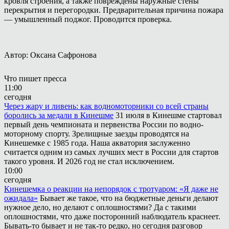
кровля строения, а также повреждены наружные стены
перекрытия и перегородки. Предварительная причина пожара
— умышленный поджог. Проводится проверка.
Автор: Оксана Сафронова
Что пишет пресса
11:00
сегодня
Через жару и ливень: как водномоторники со всей страны
боролись за медали в Кинешме
31 июля в Кинешме стартовал
первый день чемпионата и первенства России по водно-
моторному спорту. Зрелищные заезды проводятся на
Кинешемке с 1985 года. Наша акватория заслуженно
считается одним из самых лучших мест в России для стартов
такого уровня. И 2026 год не стал исключением.
10:00
сегодня
Кинешемка о реакции на непорядок с тротуаром: «Я даже не
ожидала»
Бывает же такое, что на бюджетные деньги делают
нужное дело, но делают с оплошностями? Да с такими
оплошностями, что даже посторонний наблюдатель краснеет.
Бывать-то бывает и не так-то редко, но сегодня разговор