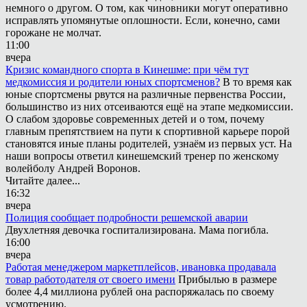
немного о другом. О том, как чиновники могут оперативно
исправлять упомянутые оплошности. Если, конечно, сами
горожане не молчат.
11:00
вчера
Кризис командного спорта в Кинешме: при чём тут
медкомиссия и родители юных спортсменов?
В то время как
юные спортсмены рвутся на различные первенства России,
большинство из них отсеиваются ещё на этапе медкомиссии.
О слабом здоровье современных детей и о том, почему
главным препятствием на пути к спортивной карьере порой
становятся иные планы родителей, узнаём из первых уст. На
наши вопросы ответил кинешемский тренер по женскому
волейболу Андрей Воронов.
Читайте далее...
16:32
вчера
Полиция сообщает подробности решемской аварии
Двухлетняя девочка госпитализирована. Мама погибла.
16:00
вчера
Работая менеджером маркетплейсов, ивановка продавала
товар работодателя от своего имени
Прибылью в размере
более 4,4 миллиона рублей она распоряжалась по своему
усмотрению.