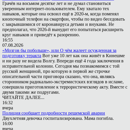
Грачёв на восьмом десятке лет и не думал становиться
уверенным интернет-пользователем. Ему хватало тех
навыков, которые она освоил ещё в 2020-м, когда поменял
кнопочный телефон на смартфон, чтобы по видео беседовать
с закрывшимися от коронавируса детьми и внуками. Не
предполагал, что 2026-й вынудит его попытаться расширить
круг навыков и приведёт к разорению.
16:55
07.08.2026
«Мозгов бы побольше», или О чём жалеет осужденная за
подготовку теракта
Вот уже 10 лет как она живёт в Кинешме
и ни разу не видела Волгу. Впереди ещё 4 года заключения в
исправительной колонии. Сегодня мы познакомимся с той
русской женщиной, про которую в первой же строчке
описательной части приговора сказано, что она, являясь
сторонником радикально-экстремистских взглядов в исламе,
совершила приготовление к террористическому акту. Вместе с
двумя такими же подругами.
ЧИТАЙТЕ ДАЛЕЕ...
16:32
вчера
Полиция сообщает подробности решемской аварии
Двухлетняя девочка госпитализирована. Мама погибла.
16:00
вчера