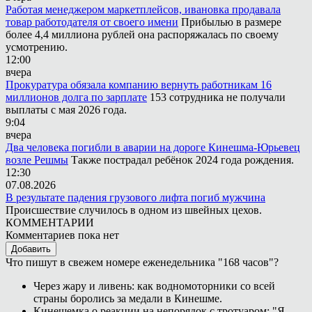
Работая менеджером маркетплейсов, ивановка продавала
товар работодателя от своего имени
Прибылью в размере
более 4,4 миллиона рублей она распоряжалась по своему
усмотрению.
12:00
вчера
Прокуратура обязала компанию вернуть работникам 16
миллионов долга по зарплате
153 сотрудника не получали
выплаты с мая 2026 года.
9:04
вчера
Два человека погибли в аварии на дороге Кинешма-Юрьевец
возле Решмы
Также пострадал ребёнок 2024 года рождения.
12:30
07.08.2026
В результате падения грузового лифта погиб мужчина
Происшествие случилось в одном из швейных цехов.
КОММЕНТАРИИ
Комментариев пока нет
Добавить
Что пишут в свежем номере еженедельника "168 часов"?
Через жару и ливень: как водномоторники со всей
страны боролись за медали в Кинешме.
Кинешемка о реакции на непорядок с тротуаром: "Я