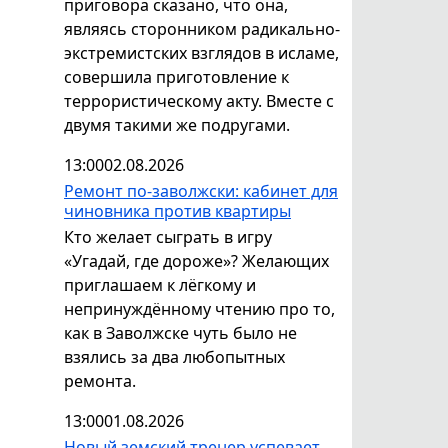
приговора сказано, что она,
являясь сторонником радикально-
экстремистских взглядов в исламе,
совершила приготовление к
террористическому акту. Вместе с
двумя такими же подругами.
13:00
02.08.2026
Ремонт по-заволжски: кабинет для
чиновника против квартиры
Кто желает сыграть в игру
«Угадай, где дороже»? Желающих
приглашаем к лёгкому и
непринуждённому чтению про то,
как в Заволжске чуть было не
взялись за два любопытных
ремонта.
13:00
01.08.2026
Новый земский тренер успевает