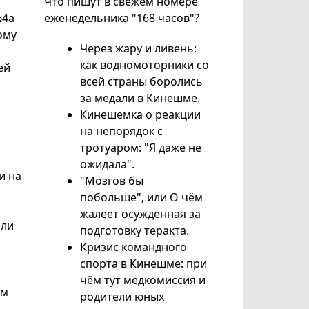
Что пишут в свежем номере
№4а
еженедельника "168 часов"?
ому
Через жару и ливень:
как водномоторники со
ей
всей страны боролись
за медали в Кинешме.
Кинешемка о реакции
на непорядок с
тротуаром: "Я даже не
ожидала".
и на
"Мозгов бы
побольше", или О чём
жалеет осуждённая за
яли
подготовку теракта.
Кризис командного
спорта в Кинешме: при
чём тут медкомиссия и
ым
родители юных