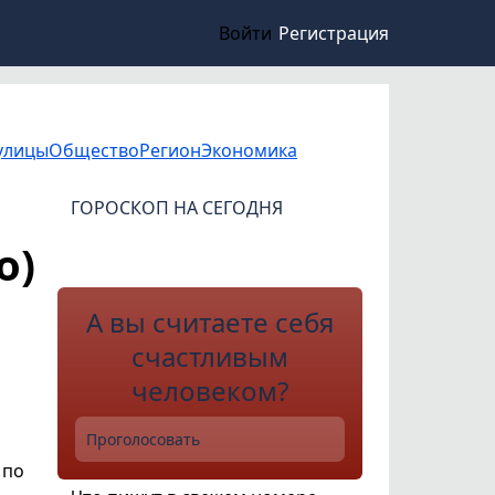
Войти
Регистрация
улицы
Общество
Регион
Экономика
ГОРОСКОП НА СЕГОДНЯ
о)
А вы считаете себя
счастливым
человеком?
Проголосовать
 по