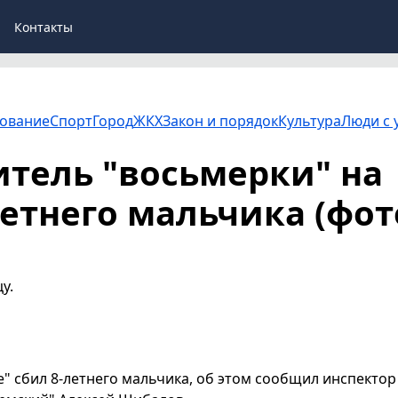
Контакты
ование
Спорт
Город
ЖКХ
Закон и порядок
Культура
Люди с 
тель "восьмерки" на
летнего мальчика (фот
у.
е" сбил 8-летнего мальчика, об этом сообщил инспектор