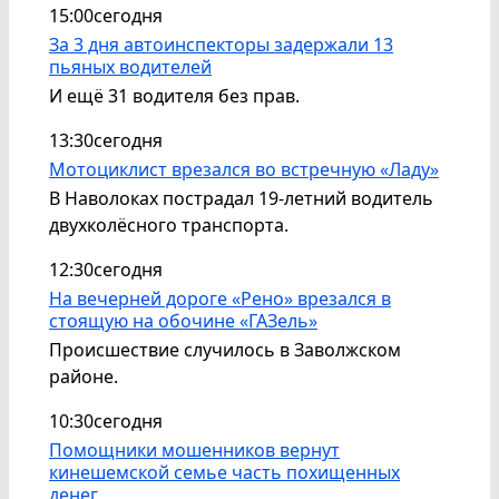
15:00
сегодня
За 3 дня автоинспекторы задержали 13
пьяных водителей
И ещё 31 водителя без прав.
13:30
сегодня
Мотоциклист врезался во встречную «Ладу»
В Наволоках пострадал 19-летний водитель
двухколёсного транспорта.
12:30
сегодня
На вечерней дороге «Рено» врезался в
стоящую на обочине «ГАЗель»
Происшествие случилось в Заволжском
районе.
10:30
сегодня
Помощники мошенников вернут
кинешемской семье часть похищенных
денег