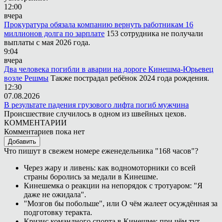
12:00
вчера
Прокуратура обязала компанию вернуть работникам 16
миллионов долга по зарплате
153 сотрудника не получали
выплаты с мая 2026 года.
9:04
вчера
Два человека погибли в аварии на дороге Кинешма-Юрьевец
возле Решмы
Также пострадал ребёнок 2024 года рождения.
12:30
07.08.2026
В результате падения грузового лифта погиб мужчина
Происшествие случилось в одном из швейных цехов.
КОММЕНТАРИИ
Комментариев пока нет
Добавить
Что пишут в свежем номере еженедельника "168 часов"?
Через жару и ливень: как водномоторники со всей
страны боролись за медали в Кинешме.
Кинешемка о реакции на непорядок с тротуаром: "Я
даже не ожидала".
"Мозгов бы побольше", или О чём жалеет осуждённая за
подготовку теракта.
Кризис командного спорта в Кинешме: при чём тут