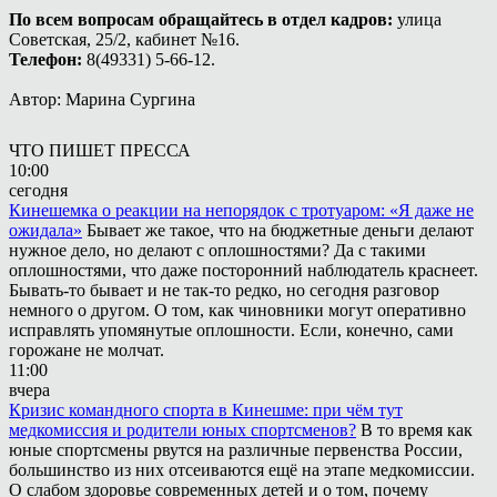
По всем вопросам обращайтесь в отдел кадров:
улица
Советская, 25/2, кабинет №16.
Телефон:
8(49331) 5-66-12.
Автор: Марина Сургина
ЧТО ПИШЕТ ПРЕССА
10:00
сегодня
Кинешемка о реакции на непорядок с тротуаром: «Я даже не
ожидала»
Бывает же такое, что на бюджетные деньги делают
нужное дело, но делают с оплошностями? Да с такими
оплошностями, что даже посторонний наблюдатель краснеет.
Бывать-то бывает и не так-то редко, но сегодня разговор
немного о другом. О том, как чиновники могут оперативно
исправлять упомянутые оплошности. Если, конечно, сами
горожане не молчат.
11:00
вчера
Кризис командного спорта в Кинешме: при чём тут
медкомиссия и родители юных спортсменов?
В то время как
юные спортсмены рвутся на различные первенства России,
большинство из них отсеиваются ещё на этапе медкомиссии.
О слабом здоровье современных детей и о том, почему