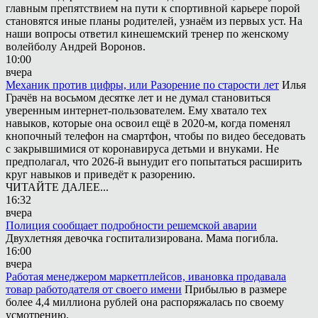
главным препятствием на пути к спортивной карьере порой
становятся иные планы родителей, узнаём из первых уст. На
наши вопросы ответил кинешемский тренер по женскому
волейболу Андрей Воронов.
10:00
вчера
Механик против цифры, или Разорение по старости лет
Илья
Грачёв на восьмом десятке лет и не думал становиться
уверенным интернет-пользователем. Ему хватало тех
навыков, которые она освоил ещё в 2020-м, когда поменял
кнопочный телефон на смартфон, чтобы по видео беседовать
с закрывшимися от коронавируса детьми и внуками. Не
предполагал, что 2026-й вынудит его попытаться расширить
круг навыков и приведёт к разорению.
ЧИТАЙТЕ ДАЛЕЕ...
16:32
вчера
Полиция сообщает подробности решемской аварии
Двухлетняя девочка госпитализирована. Мама погибла.
16:00
вчера
Работая менеджером маркетплейсов, ивановка продавала
товар работодателя от своего имени
Прибылью в размере
более 4,4 миллиона рублей она распоряжалась по своему
усмотрению.