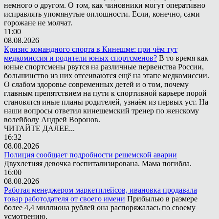
немного о другом. О том, как чиновники могут оперативно
исправлять упомянутые оплошности. Если, конечно, сами
горожане не молчат.
11:00
08.08.2026
Кризис командного спорта в Кинешме: при чём тут
медкомиссия и родители юных спортсменов?
В то время как
юные спортсмены рвутся на различные первенства России,
большинство из них отсеиваются ещё на этапе медкомиссии.
О слабом здоровье современных детей и о том, почему
главным препятствием на пути к спортивной карьере порой
становятся иные планы родителей, узнаём из первых уст. На
наши вопросы ответил кинешемский тренер по женскому
волейболу Андрей Воронов.
ЧИТАЙТЕ ДАЛЕЕ...
16:32
08.08.2026
Полиция сообщает подробности решемской аварии
Двухлетняя девочка госпитализирована. Мама погибла.
16:00
08.08.2026
Работая менеджером маркетплейсов, ивановка продавала
товар работодателя от своего имени
Прибылью в размере
более 4,4 миллиона рублей она распоряжалась по своему
усмотрению.