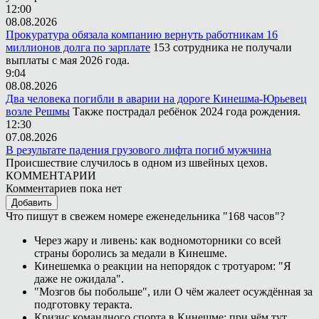
12:00
08.08.2026
Прокуратура обязала компанию вернуть работникам 16
миллионов долга по зарплате
153 сотрудника не получали
выплаты с мая 2026 года.
9:04
08.08.2026
Два человека погибли в аварии на дороге Кинешма-Юрьевец
возле Решмы
Также пострадал ребёнок 2024 года рождения.
12:30
07.08.2026
В результате падения грузового лифта погиб мужчина
Происшествие случилось в одном из швейных цехов.
КОММЕНТАРИИ
Комментариев пока нет
Добавить
Что пишут в свежем номере еженедельника "168 часов"?
Через жару и ливень: как водномоторники со всей
страны боролись за медали в Кинешме.
Кинешемка о реакции на непорядок с тротуаром: "Я
даже не ожидала".
"Мозгов бы побольше", или О чём жалеет осуждённая за
подготовку теракта.
Кризис командного спорта в Кинешме: при чём тут