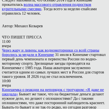
Следует напомнить, что осенью 2014 года в Кинешме
прокатилась
волна массового отравления подростков
курительными смесями
. Тогда всего за неделю спайсами
отравились 12 человек.
Автор: Михаил Козырев
ЧТО ПИШЕТ ПРЕССА
11:00
вчера
Через жару и ливень: как водномоторники со всей страны
боролись за медали в Кинешме
31 июля в Кинешме стартовал
первый день чемпионата и первенства России по водно-
моторному спорту. Зрелищные заезды проводятся на
Кинешемке с 1985 года. Наша акватория заслуженно
считается одним из самых лучших мест в России для стартов
такого уровня. И 2026 год не стал исключением.
10:00
вчера
Кинешемка о реакции на непорядок с тротуаром: «Я даже не
ожидала»
Бывает же такое, что на бюджетные деньги делают
нужное дело, но делают с оплошностями? Да с такими
оплошностями, что даже посторонний наблюдатель краснеет.
Бывать-то бывает и не так-то редко, но сегодня разговор