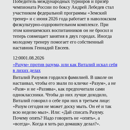
Победитель международных турниров и призёр
чемпионата России по боксу Андрей Лебедев стал
участником федеральной программы «Земский
тренер» и с июня 2026 года работает в наволокском
физкультурно-оздоровительном комплексе. При
этом кинешемских воспитанников он не бросил и
теперь совмещает занятия в двух городах. Иногда
молодому тренеру помогает его собственный
наставник Геннадий Евсеев.
12:00
01.08.2026
«Разум» против разума, или как Виталий искал себя
в лихих делах
Виталий Разумов гордился фамилией. В школе он
настаивал, чтобы его звали по кличке «Разум», а не
«Разя» и не «Раззява», как предпочитали сами
одноклассники. Чтобы до них лучше доходило,
Виталий говорил о себе при них в третьем лице:
«Разум сегодня не может доску мыть. Он её и так
всю неделю мыл». Или: «Дай списать Разуму.
Почему опять? Надо говорить не «опять», а
«всегда». Когда я хоть раз домашку делал?».