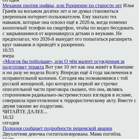
Механик против цифры, или Разорение по старости лет
Илья
Грачёв на восьмом десятке лет и не думал становиться
уверенным интернет-пользователем. Ему хватало тех
навыков, которые она освоил ещё в 2020-м, когда поменял
кнопочный телефон на смартфон, чтобы по видео беседовать
с закрывшимися от коронавируса детьми и внуками. Не
предполагал, что 2026-й вынудит его попытаться расширить
круг навыков и приведёт к разорению.
16:55
вчера
«Мозгов бы побольше», или О чём жалеет осужденная за
подготовку теракта
Вот уже 10 лет как она живёт в Кинешме
и ни разу не видела Волгу. Впереди ещё 4 года заключения в
исправительной колонии. Сегодня мы познакомимся с той
русской женщиной, про которую в первой же строчке
описательной части приговора сказано, что она, являясь
сторонником радикально-экстремистских взглядов в исламе,
совершила приготовление к террористическому акту. Вместе с
двумя такими же подругами.
ЧИТАЙТЕ ДАЛЕЕ...
16:32
сегодня
Полиция сообщает подробности решемской аварии
Двухлетняя девочка госпитализирована. Мама погибла.