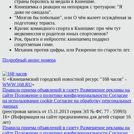
страны боролись за медали в Кинешме.
Кинешемка о реакции на непорядок с тротуаром: "Я
даже не ожидала".
"Мозгов бы побольше", или О чём жалеет осуждённая за
подготовку теракта.
Кризис командного спорта в Кинешме: при чём тут
медкомиссия и родители юных спортсменов?
Рок, брызги и нейросети: кинешемец подарил
спортсменам гимн.
Механик против цифры, или Разорение по старости лет.
Подробный анонс номера
© «Кинешемский городской новостной ресурс "168 часов" -
WWW.168.RU
»
Правила приема объявлений в газету
Размещение рекламы на
сайте
Положение о политике конфиденциальности
Согласие
на использование cookie
Согласие на обработку персональных
данных
(реестровая запись от 15.11.2013 серия ЭЛ № ФС 77 - 55993)
16+ (Информация на сайте предназначена для детей старше 16
лет)
Правила приема объявлений в газету
Размещение рекламы на
сайте
Положение о политике конфиденциальности
Согласие