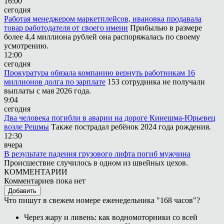
16:00
сегодня
Работая менеджером маркетплейсов, ивановка продавала
товар работодателя от своего имени
Прибылью в размере
более 4,4 миллиона рублей она распоряжалась по своему
усмотрению.
12:00
сегодня
Прокуратура обязала компанию вернуть работникам 16
миллионов долга по зарплате
153 сотрудника не получали
выплаты с мая 2026 года.
9:04
сегодня
Два человека погибли в аварии на дороге Кинешма-Юрьевец
возле Решмы
Также пострадал ребёнок 2024 года рождения.
12:30
вчера
В результате падения грузового лифта погиб мужчина
Происшествие случилось в одном из швейных цехов.
КОММЕНТАРИИ
Комментариев пока нет
Добавить
Что пишут в свежем номере еженедельника "168 часов"?
Через жару и ливень: как водномоторники со всей