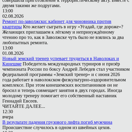
совершила приготовление к террористическому акту. Вместе с
двумя такими же подругами.
13:00
02.08.2026
Ремонт по-заволжски: кабинет для чиновника против
квартиры
Кто желает сыграть в игру «Угадай, где дороже»?
Желающих приглашаем к лёгкому и непринуждённому
чтению про то, как в Заволжске чуть было не взялись за два
любопытных ремонта.
13:00
01.08.2026
Новый земский тренер успевает трудиться в Наволоках и
Кинешме
Победитель международных турниров и призёр
чемпионата России по боксу Андрей Лебедев стал участником
федеральной программы «Земский тренер» и с июня 2026
года работает в наволокском физкультурно-оздоровительном
комплексе. При этом кинешемских воспитанников он не
бросил и теперь совмещает занятия в двух городах. Иногда
молодому тренеру помогает его собственный наставник
Геннадий Евсеев.
ЧИТАЙТЕ ДАЛЕЕ...
12:30
вчера
В результате падения грузового лифта погиб мужчина
Происшествие случилось в одном из швейных цехов.