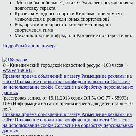
"Мозгов бы побольше", или О чём жалеет осуждённая за
подготовку теракта.
Кризис командного спорта в Кинешме: при чём тут
медкомиссия и родители юных спортсменов?
Рок, брызги и нейросети: кинешемец подарил
спортсменам гимн.
Механик против цифры, или Разорение по старости лет.
Подробный анонс номера
© «Кинешемский городской новостной ресурс "168 часов" -
WWW.168.RU
»
Правила приема объявлений в газету
Размещение рекламы на
сайте
Положение о политике конфиденциальности
Согласие
на использование cookie
Согласие на обработку персональных
данных
(реестровая запись от 15.11.2013 серия ЭЛ № ФС 77 - 55993)
16+ (Информация на сайте предназначена для детей старше 16
лет)
Правила приема объявлений в газету
Размещение рекламы на
сайте
Положение о политике конфиденциальности
Согласие
на использование cookie
Согласие на обработку персональных
данных