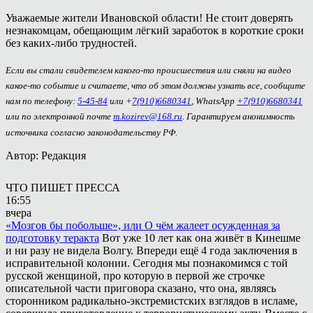
Уважаемые жители Ивановской области! Не стоит доверять
незнакомцам, обещающим лёгкий заработок в короткие сроки
без каких-либо трудностей.
Если вы стали свидетелем какого-то происшествия или сняли на видео
какое-то событие и считаете, что об этом должны узнать все, сообщите
нам по телефону:
5-45-84
или +
7(910)6680341
, WhatsApp
+7(910)6680341
или по электронной почте
m.kozirev@168.ru
. Гарантируем анонимность
источника согласно законодательству РФ.
Автор: Редакция
ЧТО ПИШЕТ ПРЕССА
16:55
вчера
«Мозгов бы побольше», или О чём жалеет осужденная за
подготовку теракта
Вот уже 10 лет как она живёт в Кинешме
и ни разу не видела Волгу. Впереди ещё 4 года заключения в
исправительной колонии. Сегодня мы познакомимся с той
русской женщиной, про которую в первой же строчке
описательной части приговора сказано, что она, являясь
сторонником радикально-экстремистских взглядов в исламе,