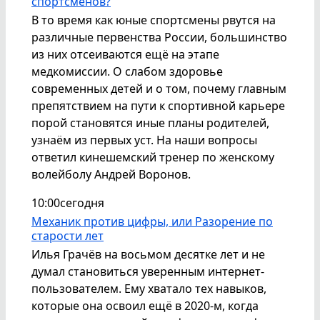
спортсменов?
В то время как юные спортсмены рвутся на
различные первенства России, большинство
из них отсеиваются ещё на этапе
медкомиссии. О слабом здоровье
современных детей и о том, почему главным
препятствием на пути к спортивной карьере
порой становятся иные планы родителей,
узнаём из первых уст. На наши вопросы
ответил кинешемский тренер по женскому
волейболу Андрей Воронов.
10:00
сегодня
Механик против цифры, или Разорение по
старости лет
Илья Грачёв на восьмом десятке лет и не
думал становиться уверенным интернет-
пользователем. Ему хватало тех навыков,
которые она освоил ещё в 2020-м, когда