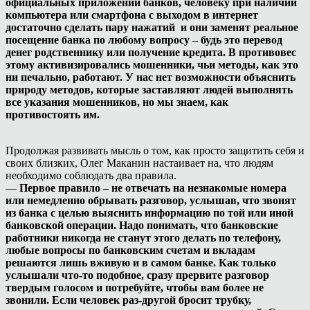
официальных приложений банков, человеку при наличии
компьютера или смартфона с выходом в интернет
достаточно сделать пару нажатий и они заменят реальное
посещение банка по любому вопросу – будь это перевод
денег родственнику или получение кредита. В противовес
этому активизировались мошенники, чьи методы, как это
ни печально, работают. У нас нет возможности объяснить
природу методов, которые заставляют людей выполнять
все указания мошенников, но мы знаем, как
противостоять им.
Продолжая развивать мысль о том, как просто защитить себя и
своих близких, Олег Маканин настаивает на, что людям
необходимо соблюдать два правила.
—
Первое правило – не отвечать на незнакомые номера
или немедленно обрывать разговор, услышав, что звонят
из банка с целью выяснить информацию по той или иной
банковской операции. Надо понимать, что банковские
работники никогда не станут этого делать по телефону,
любые вопросы по банковским счетам и вкладам
решаются лишь вживую и в самом банке. Как только
услышали что-то подобное, сразу прервите разговор
твердым голосом и потребуйте, чтобы вам более не
звонили. Если человек раз-другой бросит трубку,