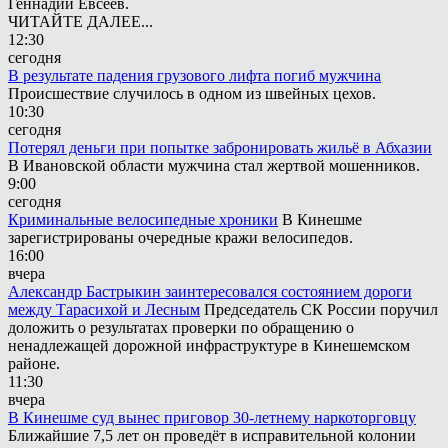
Геннадий Евсеев.
ЧИТАЙТЕ ДАЛЕЕ...
12:30
сегодня
В результате падения грузового лифта погиб мужчина
Происшествие случилось в одном из швейных цехов.
10:30
сегодня
Потерял деньги при попытке забронировать жильё в Абхазии
В Ивановской области мужчина стал жертвой мошенников.
9:00
сегодня
Криминальные велосипедные хроники
В Кинешме
зарегистрированы очередные кражи велосипедов.
16:00
вчера
Александр Бастрыкин заинтересовался состоянием дороги
между Тарасихой и Лесным
Председатель СК России поручил
доложить о результатах проверки по обращению о
ненадлежащей дорожной инфраструктуре в Кинешемском
районе.
11:30
вчера
В Кинешме суд вынес приговор 30-летнему наркоторговцу
Ближайшие 7,5 лет он проведёт в исправительной колонии