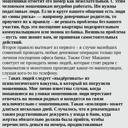
мошенники отметят его номер как нежелательный. С этим
человеком мошенникам неудобно работать. Им нужны
податливые люди. Если в круге вашего общения есть люди
из «зоны риска» — например доверчивые родители, то
приучите их к правилу – не решать проблемы без вашего
участия, будь это посещение квартиры подозрительным
коммунальщиком или звонок из банка. Возникла проблема
– пусть они звонят вам, не принимая самостоятельных
действий.
Второе правило вытекает из первого – в случае малейших
сомнений проводить любые денежные операции только при
личном посещении офиса банка. Также Олег Маканин
советует не проходить мимо людей, которые стоят рядом с
банкоматом и монотонно производят какие-то манипуляции,
слушая кого-то по телефону.
— Т
аких людей следует «выдёргивать» из
психологического вакуума, в который их погрузили
мошенники. Мне лично известны случаи, когда
попавшиеся на уловки мошенников люди перестают
отвечать на звонки родных и находятся на связи
исключительно с мошенниками. Такая «изоляция» может
длиться несколько дней. Случалось, что я рекомендовал
таким родственникам дежурить у входа в банк, куда
жертва обязательно должна была прийти, чтобы
перечислить деньги на номера, продиктованные