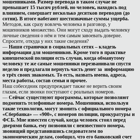
мошенниками. Размер перевода в таком случае не
превышает 15 тысяч рублей, но человек, находясь под
влиянием, совершает несколько десятков переводов (до
сотни). В итоге набегают шестизначные суммы ущерба.
Методов, как сразу вовлечь человека в разговор, у
мошенников множество. Они могут сходу выдать человеку
личные сведения о нём и тем самым завоевать доверие.
Спросите, откуда у них такие сведения?
—
Наши странички в социальных сетях – кладезь
информации для мошенников. Кроме того в практике
кинешемской полиции есть случаи, когда обманутому
человеку те же самые мошенники перезванивали спустя
неделю и предлагали вернуть часть денег за информацию
о трёх своих знакомых. То есть, назвать имена, адреса,
места работы, состав семьи и прочее.
Наш собеседник предупреждает также не верить своим
глазам, если звонки поступают с реальных номеров.
—
Сейчас существуют программы, которые позволяют
подменять телефонные номера. Мошенники, используя
такие технологии, могут звонить с официального номера
«Сбербанка» — «900», с номеров полиции, прокуратуры и
ФСБ. Мне известен случай, когда человек стоял перед
дверями банка, ему позвонили с неизвестного номера,
звонящий представившись следователем по
экономическим делам, сообщил, что его банковский счет