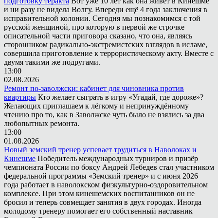
подготовку теракта
Вот уже 10 лет как она живёт в Кинешме
и ни разу не видела Волгу. Впереди ещё 4 года заключения в
исправительной колонии. Сегодня мы познакомимся с той
русской женщиной, про которую в первой же строчке
описательной части приговора сказано, что она, являясь
сторонником радикально-экстремистских взглядов в исламе,
совершила приготовление к террористическому акту. Вместе с
двумя такими же подругами.
13:00
02.08.2026
Ремонт по-заволжски: кабинет для чиновника против
квартиры
Кто желает сыграть в игру «Угадай, где дороже»?
Желающих приглашаем к лёгкому и непринуждённому
чтению про то, как в Заволжске чуть было не взялись за два
любопытных ремонта.
13:00
01.08.2026
Новый земский тренер успевает трудиться в Наволоках и
Кинешме
Победитель международных турниров и призёр
чемпионата России по боксу Андрей Лебедев стал участником
федеральной программы «Земский тренер» и с июня 2026
года работает в наволокском физкультурно-оздоровительном
комплексе. При этом кинешемских воспитанников он не
бросил и теперь совмещает занятия в двух городах. Иногда
молодому тренеру помогает его собственный наставник