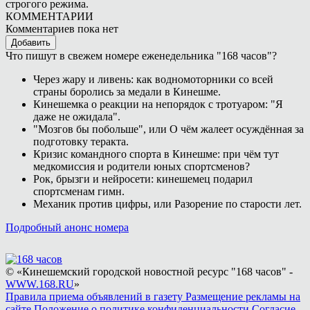
строгого режима.
КОММЕНТАРИИ
Комментариев пока нет
Добавить
Что пишут в свежем номере еженедельника "168 часов"?
Через жару и ливень: как водномоторники со всей
страны боролись за медали в Кинешме.
Кинешемка о реакции на непорядок с тротуаром: "Я
даже не ожидала".
"Мозгов бы побольше", или О чём жалеет осуждённая за
подготовку теракта.
Кризис командного спорта в Кинешме: при чём тут
медкомиссия и родители юных спортсменов?
Рок, брызги и нейросети: кинешемец подарил
спортсменам гимн.
Механик против цифры, или Разорение по старости лет.
Подробный анонс номера
© «Кинешемский городской новостной ресурс "168 часов" -
WWW.168.RU
»
Правила приема объявлений в газету
Размещение рекламы на
сайте
Положение о политике конфиденциальности
Согласие