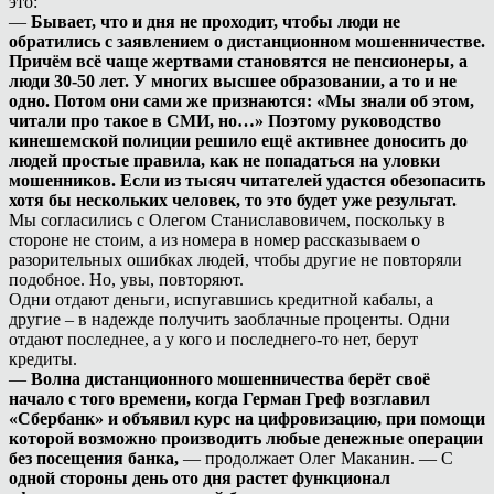
это:
—
Бывает, что и дня не проходит, чтобы люди не
обратились с заявлением о дистанционном мошенничестве.
Причём всё чаще жертвами становятся не пенсионеры, а
люди 30-50 лет. У многих высшее образовании, а то и не
одно. Потом они сами же признаются: «Мы знали об этом,
читали про такое в СМИ, но…» Поэтому руководство
кинешемской полиции решило ещё активнее доносить до
людей простые правила, как не попадаться на уловки
мошенников. Если из тысяч читателей удастся обезопасить
хотя бы нескольких человек, то это будет уже результат.
Мы согласились с Олегом Станиславовичем, поскольку в
стороне не стоим, а из номера в номер рассказываем о
разорительных ошибках людей, чтобы другие не повторяли
подобное. Но, увы, повторяют.
Одни отдают деньги, испугавшись кредитной кабалы, а
другие – в надежде получить заоблачные проценты. Одни
отдают последнее, а у кого и последнего-то нет, берут
кредиты.
—
Волна дистанционного мошенничества берёт своё
начало с того времени, когда Герман Греф возглавил
«Сбербанк» и объявил курс на цифровизацию, при помощи
которой возможно производить любые денежные операции
без посещения банка,
— продолжает Олег Маканин. — С
одной стороны день ото дня растет функционал