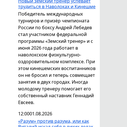
Новый земский тренер успевает
трудиться в Наволоках и Кинешме
Победитель международных
турниров и призёр чемпионата
России по боксу Андрей Лебедев
стал участником федеральной
программы «Земский тренер» и с
июня 2026 года работает в
наволокском физкультурно-
оздоровительном комплексе. При
этом кинешемских воспитанников
он не бросил и теперь совмещает
занятия в двух городах. Иногда
молодому тренеру помогает его
собственный наставник Геннадий
Евсеев.
12:00
01.08.2026
«Разум» против разума, или как
Виталий искал себя в лихих делах