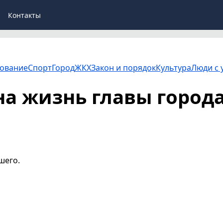
Контакты
ование
Спорт
Город
ЖКХ
Закон и порядок
Культура
Люди с 
на жизнь главы город
шего.