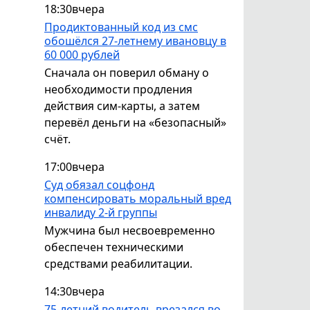
18:30
вчера
Продиктованный код из смс
обошёлся 27-летнему ивановцу в
60 000 рублей
Сначала он поверил обману о
необходимости продления
действия сим-карты, а затем
перевёл деньги на «безопасный»
счёт.
17:00
вчера
Суд обязал соцфонд
компенсировать моральный вред
инвалиду 2-й группы
Мужчина был несвоевременно
обеспечен техническими
средствами реабилитации.
14:30
вчера
75-летний водитель врезался во