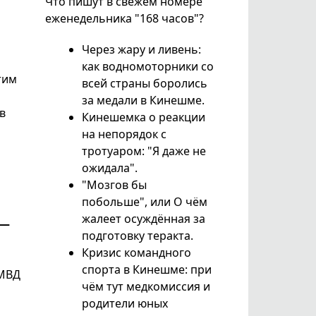
Что пишут в свежем номере
еженедельника "168 часов"?
Через жару и ливень:
как водномоторники со
тим
всей страны боролись
за медали в Кинешме.
в
Кинешемка о реакции
на непорядок с
тротуаром: "Я даже не
ожидала".
"Мозгов бы
побольше", или О чём
жалеет осуждённая за
 —
подготовку теракта.
Кризис командного
спорта в Кинешме: при
 МВД
чём тут медкомиссия и
родители юных