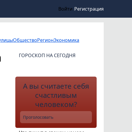
Войти
Регистрация
улицы
Общество
Регион
Экономика
а
ГОРОСКОП НА СЕГОДНЯ
А вы считаете себя
счастливым
человеком?
Проголосовать