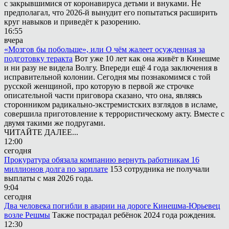
с закрывшимися от коронавируса детьми и внуками. Не
предполагал, что 2026-й вынудит его попытаться расширить
круг навыков и приведёт к разорению.
16:55
вчера
«Мозгов бы побольше», или О чём жалеет осужденная за
подготовку теракта
Вот уже 10 лет как она живёт в Кинешме
и ни разу не видела Волгу. Впереди ещё 4 года заключения в
исправительной колонии. Сегодня мы познакомимся с той
русской женщиной, про которую в первой же строчке
описательной части приговора сказано, что она, являясь
сторонником радикально-экстремистских взглядов в исламе,
совершила приготовление к террористическому акту. Вместе с
двумя такими же подругами.
ЧИТАЙТЕ ДАЛЕЕ...
12:00
сегодня
Прокуратура обязала компанию вернуть работникам 16
миллионов долга по зарплате
153 сотрудника не получали
выплаты с мая 2026 года.
9:04
сегодня
Два человека погибли в аварии на дороге Кинешма-Юрьевец
возле Решмы
Также пострадал ребёнок 2024 года рождения.
12:30