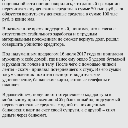
социальной сети они договорились, что данный гражданин
перечисляет ему денежные средства в сумме 50 тыс. руб., а он
обязуется вернуть ему денежные средства в сумме 100 тыс.
руб. в конце мая.
В назначенное время подсудимый, понимая, что в связи с
отсутствием стабильного заработка и с трудным
материальным положением не сможет вернуть долг, решил
совершить убийство кредитора.
Под надуманным предлогом 16 июля 2017 года он пригласил
мужчину к себе домой, где нанес ему около 5 ударов бутылкой
и руками по голове и телу. После чего с помощью липкой
ленты «скотч» привязал потерпевшего к стулу. Из его сумки
злоумышленник похитил паспорт и водительское
удостоверение, банковские карты, сотовые телефоны и
планшет.
В дальнейшем, получив от потерпевшего код доступа к
мобильному приложению «Сбербанк онлайн», подсудимый
перевел денежные средства с одной из похищенных
банковских карт на счет своей супруги, а с другой – снял
деньги через банкомат.