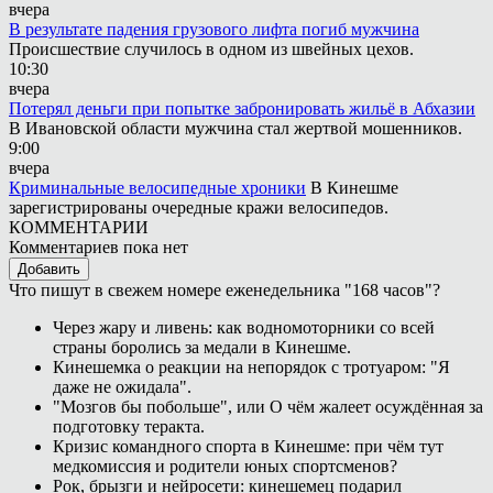
вчера
В результате падения грузового лифта погиб мужчина
Происшествие случилось в одном из швейных цехов.
10:30
вчера
Потерял деньги при попытке забронировать жильё в Абхазии
В Ивановской области мужчина стал жертвой мошенников.
9:00
вчера
Криминальные велосипедные хроники
В Кинешме
зарегистрированы очередные кражи велосипедов.
КОММЕНТАРИИ
Комментариев пока нет
Добавить
Что пишут в свежем номере еженедельника "168 часов"?
Через жару и ливень: как водномоторники со всей
страны боролись за медали в Кинешме.
Кинешемка о реакции на непорядок с тротуаром: "Я
даже не ожидала".
"Мозгов бы побольше", или О чём жалеет осуждённая за
подготовку теракта.
Кризис командного спорта в Кинешме: при чём тут
медкомиссия и родители юных спортсменов?
Рок, брызги и нейросети: кинешемец подарил