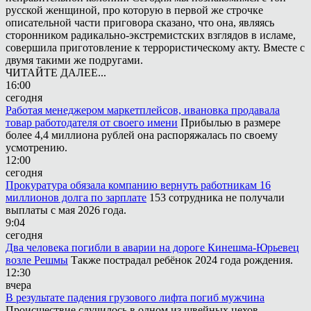
русской женщиной, про которую в первой же строчке
описательной части приговора сказано, что она, являясь
сторонником радикально-экстремистских взглядов в исламе,
совершила приготовление к террористическому акту. Вместе с
двумя такими же подругами.
ЧИТАЙТЕ ДАЛЕЕ...
16:00
сегодня
Работая менеджером маркетплейсов, ивановка продавала
товар работодателя от своего имени
Прибылью в размере
более 4,4 миллиона рублей она распоряжалась по своему
усмотрению.
12:00
сегодня
Прокуратура обязала компанию вернуть работникам 16
миллионов долга по зарплате
153 сотрудника не получали
выплаты с мая 2026 года.
9:04
сегодня
Два человека погибли в аварии на дороге Кинешма-Юрьевец
возле Решмы
Также пострадал ребёнок 2024 года рождения.
12:30
вчера
В результате падения грузового лифта погиб мужчина
Происшествие случилось в одном из швейных цехов.