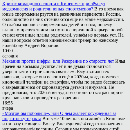
Кризис командного спорта в Кинешме: при чём тут
медкомиссия и родители юных спортсменов?
В то время как
юные спортсмены рвутся на различные первенства России,
большинство из них отсеиваются ещё на этапе медкомиссии.
О слабом здоровье современных детей и о том, почему
главным препятствием на пути к спортивной карьере порой
становятся иные планы родителей, узнаём из первых уст. На
наши вопросы ответил кинешемский тренер по женскому
волейболу Андрей Воронов.
10:00
сегодня
Механик против цифры, или Разорение по старости лет
Илья
Грачёв на восьмом десятке лет и не думал становиться
уверенным интернет-пользователем. Ему хватало тех
навыков, которые она освоил ещё в 2020-м, когда поменял
кнопочный телефон на смартфон, чтобы по видео беседовать
с закрывшимися от коронавируса детьми и внуками. Не
предполагал, что 2026-й вынудит его попытаться расширить
круг навыков и приведёт к разорению.
16:55
вчера
«Мозгов бы побольше», или О чём жалеет осужденная за
подготовку теракта
Вот уже 10 лет как она живёт в Кинешме
и ни разу не видела Волгу. Впереди ещё 4 года заключения в
исправительной колонии. Сегодня мы познакомимся с той