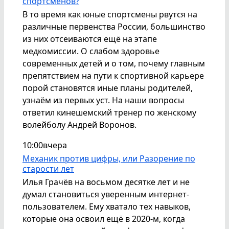
спортсменов?
В то время как юные спортсмены рвутся на
различные первенства России, большинство
из них отсеиваются ещё на этапе
медкомиссии. О слабом здоровье
современных детей и о том, почему главным
препятствием на пути к спортивной карьере
порой становятся иные планы родителей,
узнаём из первых уст. На наши вопросы
ответил кинешемский тренер по женскому
волейболу Андрей Воронов.
10:00
вчера
Механик против цифры, или Разорение по
старости лет
Илья Грачёв на восьмом десятке лет и не
думал становиться уверенным интернет-
пользователем. Ему хватало тех навыков,
которые она освоил ещё в 2020-м, когда