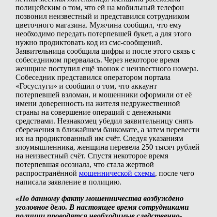
полицейским о том, что ей на мобильный телефон
позвонил неизвестный и представился сотрудником
цветочного магазина. Мужчина сообщил, что ему
необходимо передать потерпевшей букет, а для этого
нужно продиктовать код из смс-сообщений.
Заявительница сообщила цифры и после этого связь с
собеседником прервалась. Через некоторое время
женщине поступил ещё звонок с неизвестного номера.
Собеседник представился оператором портала
«Госуслуги» и сообщил о том, что аккаунт
потерпевшей взломан, и мошенники оформили от её
имени доверенность на жителя недружественной
страны на совершение операций с денежными
средствами. Незнакомец убедил заявительницу снять
сбережения в ближайшем банкомате, а затем перевести
их на продиктованный им счёт. Следуя указаниям
злоумышленника, женщина перевела 250 тысяч рублей
на неизвестный счёт. Спустя некоторое время
потерпевшая осознала, что стала жертвой
распространённой
мошеннической схемы
, после чего
написала заявление в полицию.
«По данному факту мошенничества возбуждено
уголовное дело. В настоящее время сотрудниками
полиции проводятся необходимые следственно-