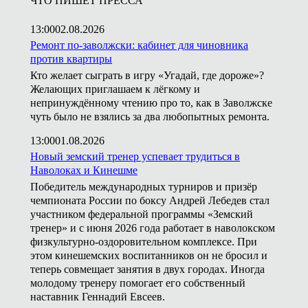
ЧТО ПИШЕТ ПРЕССА
13:00
02.08.2026
Ремонт по-заволжски: кабинет для чиновника
против квартиры
Кто желает сыграть в игру «Угадай, где дороже»?
Желающих приглашаем к лёгкому и
непринуждённому чтению про то, как в Заволжске
чуть было не взялись за два любопытных ремонта.
13:00
01.08.2026
Новый земский тренер успевает трудиться в
Наволоках и Кинешме
Победитель международных турниров и призёр
чемпионата России по боксу Андрей Лебедев стал
участником федеральной программы «Земский
тренер» и с июня 2026 года работает в наволокском
физкультурно-оздоровительном комплексе. При
этом кинешемских воспитанников он не бросил и
теперь совмещает занятия в двух городах. Иногда
молодому тренеру помогает его собственный
наставник Геннадий Евсеев.