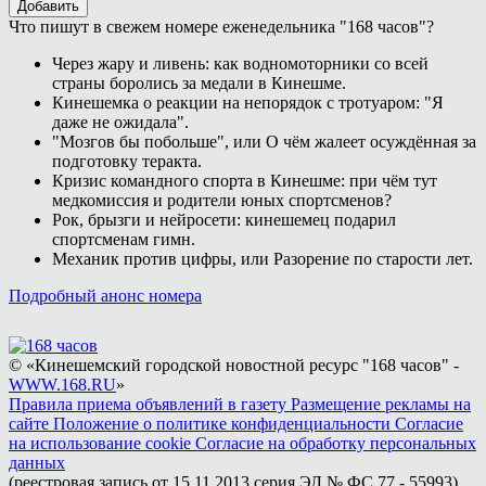
Добавить
Что пишут в свежем номере еженедельника "168 часов"?
Через жару и ливень: как водномоторники со всей
страны боролись за медали в Кинешме.
Кинешемка о реакции на непорядок с тротуаром: "Я
даже не ожидала".
"Мозгов бы побольше", или О чём жалеет осуждённая за
подготовку теракта.
Кризис командного спорта в Кинешме: при чём тут
медкомиссия и родители юных спортсменов?
Рок, брызги и нейросети: кинешемец подарил
спортсменам гимн.
Механик против цифры, или Разорение по старости лет.
Подробный анонс номера
© «Кинешемский городской новостной ресурс "168 часов" -
WWW.168.RU
»
Правила приема объявлений в газету
Размещение рекламы на
сайте
Положение о политике конфиденциальности
Согласие
на использование cookie
Согласие на обработку персональных
данных
(реестровая запись от 15.11.2013 серия ЭЛ № ФС 77 - 55993)