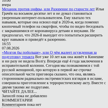
10:00
вчера
Механик против цифры, или Разорение по старости лет
Илья
Грачёв на восьмом десятке лет и не думал становиться
уверенным интернет-пользователем. Ему хватало тех
навыков, которые она освоил ещё в 2020-м, когда поменял
кнопочный телефон на смартфон, чтобы по видео беседовать
с закрывшимися от коронавируса детьми и внуками. Не
предполагал, что 2026-й вынудит его попытаться расширить
круг навыков и приведёт к разорению.
16:55
07.08.2026
«Мозгов бы побольше», или О чём жалеет осужденная за
подготовку теракта
Вот уже 10 лет как она живёт в Кинешме
и ни разу не видела Волгу. Впереди ещё 4 года заключения в
исправительной колонии. Сегодня мы познакомимся с той
русской женщиной, про которую в первой же строчке
описательной части приговора сказано, что она, являясь
сторонником радикально-экстремистских взглядов в исламе,
совершила приготовление к террористическому акту. Вместе с
двумя такими же подругами.
ЧИТАЙТЕ ДАЛЕЕ...
Записей пока не добавлено
КОММЕНТАРИИ
Комментариев пока нет