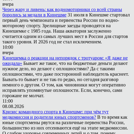
вчера
Через жару и ливень: как водномоторники со всей страны
боролись за медали в Кинешме
31 июля в Кинешме стартовал
первый день чемпионата и первенства России по водно-
моторному спорту. Зрелищные заезды проводятся на
Кинешемке с 1985 года. Наша акватория заслуженно
считается одним из самых лучших мест в России для стартов
такого уровня. И 2026 год не стал исключением.
10:00
вчера
Кинешемка о реакции на непорядок с тротуаром: «Я даже не
ожидала»
Бывает же такое, что на бюджетные деньги делают
нужное дело, но делают с оплошностями? Да с такими
оплошностями, что даже посторонний наблюдатель краснеет.
Бывать-то бывает и не так-то редко, но сегодня разговор
немного о другом. О том, как чиновники могут оперативно
исправлять упомянутые оплошности. Если, конечно, сами
горожане не молчат.
11:00
08.08.2026
Кризис командного спорта в Кинешме: при чём тут
медкомиссия и родители юных спортсменов?
В то время как
юные спортсмены рвутся на различные первенства России,
большинство из них отсеиваются ещё на этапе медкомиссии.
О слабом здоровье современных детей и о том, почему