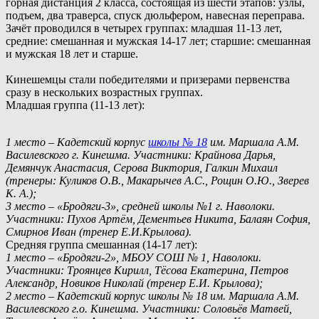
горная дистанция 2 класса, состоящая из шести этапов: узлы,
подъем, два траверса, спуск дюльфером, навесная переправа.
Зачёт проводился в четырех группах: младшая 11-13 лет,
средние: смешанная и мужская 14-17 лет; старшие: смешанная
и мужская 18 лет и старше.
Кинешемцы стали победителями и призерами первенства
сразу в нескольких возрастных группах.
Младшая группа (11-13 лет):
1 место – Кадетский корпус
школы № 18
им. Маршала А.М.
Василевского г. Кинешма. Участники: Крайнова Дарья,
Демянчук Анастасия, Серова Виктория, Галкин Михаил
(тренеры: Куликов О.В., Макарычев А.С., Рощин О.Ю., Зверев
К. А.);
3 место – «Бродяги-3», средней школы №1 г. Наволоки.
Участники: Пухов Артём, Дементьев Никита, Балаян София,
Смирнов Иван (тренер Е.И.Крылова).
Средняя группа смешанная (14-17 лет):
1 место – «Бродяги-2», МБОУ СОШ № 1, Наволоки.
Участники: Троянцев Кирилл, Тёсова Екатерина, Петров
Александр, Новиков Николай (тренер Е.И. Крылова);
2 место – Кадетский корпус школы № 18 им. Маршала А.М.
Василевского г.о. Кинешма. Участники: Соловьёв Матвей,