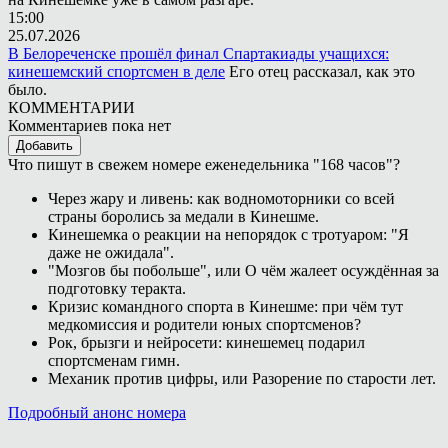
15:00
25.07.2026
В Белореченске прошёл финал Спартакиады учащихся:
кинешемский спортсмен в деле
Его отец рассказал, как это
было.
КОММЕНТАРИИ
Комментариев пока нет
Добавить
Что пишут в свежем номере еженедельника "168 часов"?
Через жару и ливень: как водномоторники со всей
страны боролись за медали в Кинешме.
Кинешемка о реакции на непорядок с тротуаром: "Я
даже не ожидала".
"Мозгов бы побольше", или О чём жалеет осуждённая за
подготовку теракта.
Кризис командного спорта в Кинешме: при чём тут
медкомиссия и родители юных спортсменов?
Рок, брызги и нейросети: кинешемец подарил
спортсменам гимн.
Механик против цифры, или Разорение по старости лет.
Подробный анонс номера