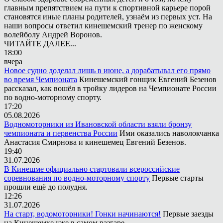
главным препятствием на пути к спортивной карьере порой
становятся иные планы родителей, узнаём из первых уст. На
наши вопросы ответил кинешемский тренер по женскому
волейболу Андрей Воронов.
ЧИТАЙТЕ ДАЛЕЕ...
18:00
вчера
Новое судно доделал лишь в июне, а дорабатывал его прямо
во время Чемпионата
Кинешемский гонщик Евгений Безенов
рассказал, как вошёл в тройку лидеров на Чемпионате России
по водно-моторному спорту.
17:20
05.08.2026
Водномоторники из Ивановской области взяли бронзу
чемпионата и первенства России
Ими оказались наволокчанка
Анастасия Смирнова и кинешемец Евгений Безенов.
19:40
31.07.2026
В Кинешме официально стартовали всероссийские
соревнования по водно-моторному спорту
Первые старты
прошли ещё до полудня.
12:26
31.07.2026
На старт, водомоторники! Гонки начинаются!
Первые заезды
на Кинешемке уже в самом разгаре.