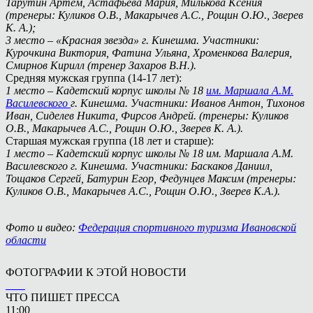
Тарутин Артём, Астафьева Мария, Милькова Ксения
(тренеры: Куликов О.В., Макарычев А.С., Рощин О.Ю., Зверев
К. А.);
3 место – «Красная звезда» г. Кинешма. Участники:
Курочкина Виктория, Фатина Ульяна, Хроменкова Валерия,
Смирнов Кирилл (тренер Захаров В.Н.).
Средняя мужская группа (14-17 лет):
1 место – Кадетский корпус школы № 18
им. Маршала А.М.
Василевского
г. Кинешма. Участники: Иванов Антон, Тихонов
Иван, Сиделев Никита, Фирсов Андрей. (тренеры: Куликов
О.В., Макарычев А.С., Рощин О.Ю., Зверев К. А.).
Старшая мужская группа (18 лет и старше):
1 место – Кадетский корпус школы № 18 им. Маршала А.М.
Василевского г. Кинешма. Участники: Баскаков Даниил,
Тощаков Сергей, Батурин Егор, Федунцев Максим (тренеры:
Куликов О.В., Макарычев А.С., Рощин О.Ю., Зверев К.А.).
Фото и видео:
Федерация спортивного туризма Ивановской
области
ФОТОГРАФИИ К ЭТОЙ НОВОСТИ
ЧТО ПИШЕТ ПРЕССА
11:00