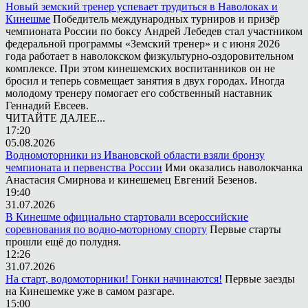
Новый земский тренер успевает трудиться в Наволоках и
Кинешме
Победитель международных турниров и призёр
чемпионата России по боксу Андрей Лебедев стал участником
федеральной программы «Земский тренер» и с июня 2026
года работает в наволокском физкультурно-оздоровительном
комплексе. При этом кинешемских воспитанников он не
бросил и теперь совмещает занятия в двух городах. Иногда
молодому тренеру помогает его собственный наставник
Геннадий Евсеев.
ЧИТАЙТЕ ДАЛЕЕ...
17:20
05.08.2026
Водномоторники из Ивановской области взяли бронзу
чемпионата и первенства России
Ими оказались наволокчанка
Анастасия Смирнова и кинешемец Евгений Безенов.
19:40
31.07.2026
В Кинешме официально стартовали всероссийские
соревнования по водно-моторному спорту
Первые старты
прошли ещё до полудня.
12:26
31.07.2026
На старт, водомоторники! Гонки начинаются!
Первые заезды
на Кинешемке уже в самом разгаре.
15:00