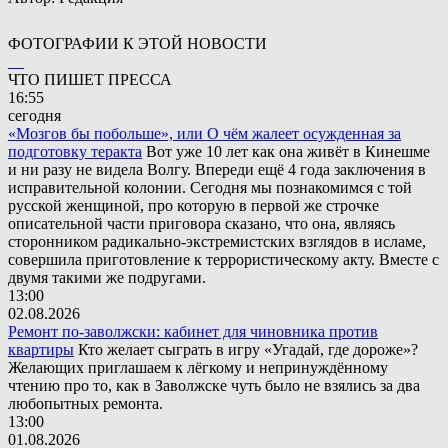
ФОТОГРАФИИ К ЭТОЙ НОВОСТИ
ЧТО ПИШЕТ ПРЕССА
16:55
сегодня
«Мозгов бы побольше», или О чём жалеет осужденная за
подготовку теракта
Вот уже 10 лет как она живёт в Кинешме
и ни разу не видела Волгу. Впереди ещё 4 года заключения в
исправительной колонии. Сегодня мы познакомимся с той
русской женщиной, про которую в первой же строчке
описательной части приговора сказано, что она, являясь
сторонником радикально-экстремистских взглядов в исламе,
совершила приготовление к террористическому акту. Вместе с
двумя такими же подругами.
13:00
02.08.2026
Ремонт по-заволжски: кабинет для чиновника против
квартиры
Кто желает сыграть в игру «Угадай, где дороже»?
Желающих приглашаем к лёгкому и непринуждённому
чтению про то, как в Заволжске чуть было не взялись за два
любопытных ремонта.
13:00
01.08.2026