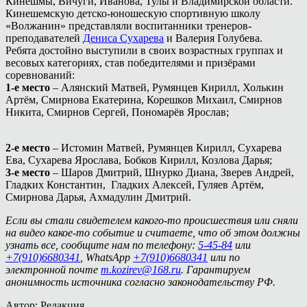
Кинешмы, Вичуги, Иванова, Тулы и Владимирской области.
Кинешемскую детско-юношескую спортивную школу
«Волжанин» представляли воспитанники тренеров-
преподавателей
Дениса Сухарева
и Валерия Голубева.
Ребята достойно выступили в своих возрастных группах и
весовых категориях, став победителями и призёрами
соревнований:
1-е место
– Алянский Матвей, Румянцев Кирилл, Холькин
Артём, Смирнова Екатерина, Корешков Михаил, Смирнов
Никита, Смирнов Сергей, Пономарёв Ярослав;
2-е место
– Истомин Матвей, Румянцев Кирилл, Сухарева
Ева, Сухарева Ярослава, Бобков Кирилл, Козлова Дарья;
3-е место
– Шаров Дмитрий, Шнурко Диана, Зверев Андрей,
Гладких Константин, Гладких Алексей, Гуляев Артём,
Смирнова Дарья, Ахмадулин Дмитрий.
Если вы стали свидетелем какого-то происшествия или сняли
на видео какое-то событие и считаете, что об этом должны
узнать все, сообщите нам по телефону:
5-45-84
или
+7(910)6680341
, WhatsApp
+7(910)6680341
или по
электронной почте
m.kozirev@168.ru
. Гарантируем
анонимность источника согласно законодательству РФ.
Автор: Редакция