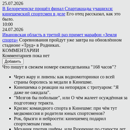
25.07.2026
В Белореченске прошёл финал Спартакиады учащихся:
кинешемский спортсмен в деле
Его отец рассказал, как это
было.
10:00
24.07.2026
Ивановская область в третий раз примет марафон «Земля
спорта»
Соревнования пройдут уже завтра на обновлённом
стадионе «Труд» в Родниках.
КОММЕНТАРИИ
Комментариев пока нет
Добавить
Что пишут в свежем номере еженедельника "168 часов"?
Через жару и ливень: как водномоторники со всей
страны боролись за медали в Кинешме.
Кинешемка о реакции на непорядок с тротуаром: "Я
даже не ожидала".
"Мозгов бы побольше", или О чём жалеет осуждённая за
подготовку теракта.
Кризис командного спорта в Кинешме: при чём тут
медкомиссия и родители юных спортсменов?
Рок, брызги и нейросети: кинешемец подарил
спортсменам гимн.
Механик против цифры, или Разорение по старости лет.