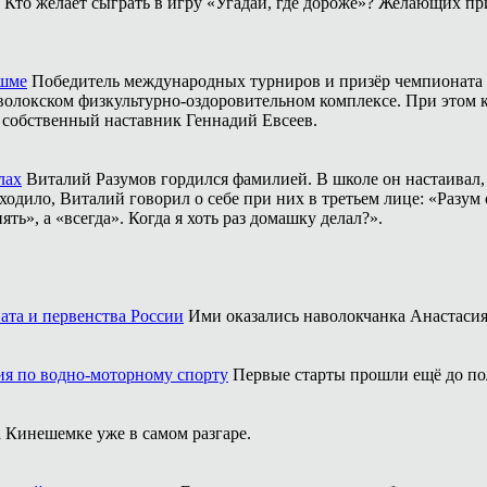
Кто желает сыграть в игру «Угадай, где дороже»? Желающих пр
ешме
Победитель международных турниров и призёр чемпионата 
аволокском физкультурно-оздоровительном комплексе. При этом
о собственный наставник Геннадий Евсеев.
лах
Виталий Разумов гордился фамилией. В школе он настаивал, ч
одило, Виталий говорил о себе при них в третьем лице: «Разум 
ть», а «всегда». Когда я хоть раз домашку делал?».
ата и первенства России
Ими оказались наволокчанка Анастаси
ия по водно-моторному спорту
Первые старты прошли ещё до по
 Кинешемке уже в самом разгаре.