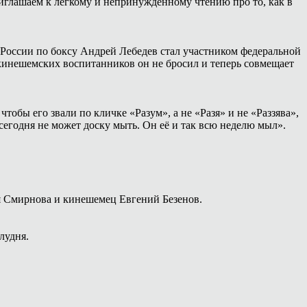
иглашаем к лёгкому и непринуждённому чтению про то, как в
России по боксу Андрей Лебедев стал участником федеральной
 кинешемских воспитанников он не бросил и теперь совмещает
тобы его звали по кличке «Разум», а не «Разя» и не «Раззява»,
сегодня не может доску мыть. Он её и так всю неделю мыл».
я Смирнова и кинешемец Евгений Безенов.
лудня.