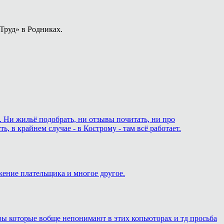
Труд» в Родниках.
. Ни жильё подобрать, ни отзывы почитать, ни про
 в крайнем случае - в Кострому - там всё работает.
жение плательщика и многое другое.
еры которые вобще непонимают в этих копьюторах и тд просьба