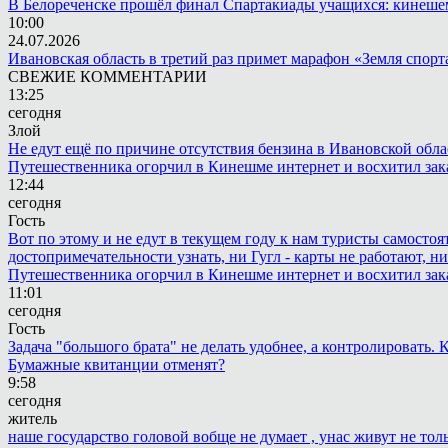
В Белореченске прошёл финал Спартакиады учащихся: кинешем
10:00
24.07.2026
Ивановская область в третий раз примет марафон «Земля спорт
СВЕЖИЕ КОММЕНТАРИИ
13:25
сегодня
Злой
Не едут ещё по причине отсутствия бензина в Ивановской обла
Путешественника огорчил в Кинешме интернет и восхитил зак
12:44
сегодня
Гость
Вот по этому и не едут в текущем году к нам туристы самостоя
достопримечательности узнать, ни Гугл - карты не работают, н
Путешественника огорчил в Кинешме интернет и восхитил зак
11:01
сегодня
Гость
Задача "большого брата" не делать удобнее, а контролировать
Бумажные квитанции отменят?
9:58
сегодня
житель
наше государство головой вобще не думает , унас живут не то