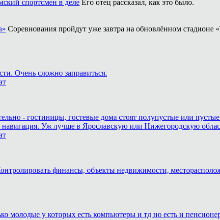
ский спортсмен в деле
Его отец рассказал, как это было.
а»
Соревнования пройдут уже завтра на обновлённом стадионе «
сти. Очень сложно заправиться.
ат
тельно - гостиницы, гостевые дома стоят полупустые или пустые
и навигация. Уж лучше в Ярославскую или Нижегородскую область,
ат
. Контролировать финансы, объекты недвижимости, месторасполо
лько молодые у которых есть компьютеры и тд но есть и пенсион