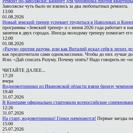
Ремонт по-заволжски: кабинет для чиновника против квартиры
Заволжске чуть было не взялись за два любопытных ремонта.
13:00
01.08.2026
Новый земский тренер успевает трудиться в Наволоках и Кин
программы «Земский тренер» и с июня 2026 года работает в н
занятия в двух городах. Иногда молодому тренеру помогает ег
12:00
01.08.2026
«Разум» против разума, или как Виталий искал себя в лихих де
как предпочитали сами одноклассники. Чтобы до них лучше дох
Или: «Дай списать Разуму. Почему опять? Надо говорить не «опя
ЧИТАЙТЕ ДАЛЕЕ...
17:20
вчера
Водномоторники из Ивановской области взяли бронзу чемпион
19:40
31.07.2026
В Кинешме официально стартовали всероссийские соревнован
12:26
31.07.2026
На старт, водомоторники! Гонки начинаются!
Первые заезды на
15:00
25.07.2026