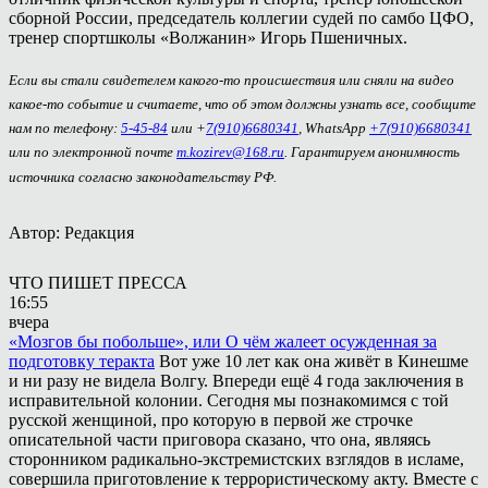
сборной России, председатель коллегии судей по самбо ЦФО,
тренер спортшколы «Волжанин» Игорь Пшеничных.
Если вы стали свидетелем какого-то происшествия или сняли на видео
какое-то событие и считаете, что об этом должны узнать все, сообщите
нам по телефону:
5-45-84
или +
7(910)6680341
, WhatsApp
+7(910)6680341
или по электронной почте
m.kozirev@168.ru
. Гарантируем анонимность
источника согласно законодательству РФ.
Автор: Редакция
ЧТО ПИШЕТ ПРЕССА
16:55
вчера
«Мозгов бы побольше», или О чём жалеет осужденная за
подготовку теракта
Вот уже 10 лет как она живёт в Кинешме
и ни разу не видела Волгу. Впереди ещё 4 года заключения в
исправительной колонии. Сегодня мы познакомимся с той
русской женщиной, про которую в первой же строчке
описательной части приговора сказано, что она, являясь
сторонником радикально-экстремистских взглядов в исламе,
совершила приготовление к террористическому акту. Вместе с