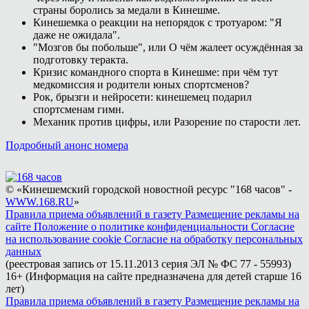
страны боролись за медали в Кинешме.
Кинешемка о реакции на непорядок с тротуаром: "Я
даже не ожидала".
"Мозгов бы побольше", или О чём жалеет осуждённая за
подготовку теракта.
Кризис командного спорта в Кинешме: при чём тут
медкомиссия и родители юных спортсменов?
Рок, брызги и нейросети: кинешемец подарил
спортсменам гимн.
Механик против цифры, или Разорение по старости лет.
Подробный анонс номера
© «Кинешемский городской новостной ресурс "168 часов" -
WWW.168.RU
»
Правила приема объявлений в газету
Размещение рекламы на
сайте
Положение о политике конфиденциальности
Согласие
на использование cookie
Согласие на обработку персональных
данных
(реестровая запись от 15.11.2013 серия ЭЛ № ФС 77 - 55993)
16+ (Информация на сайте предназначена для детей старше 16
лет)
Правила приема объявлений в газету
Размещение рекламы на