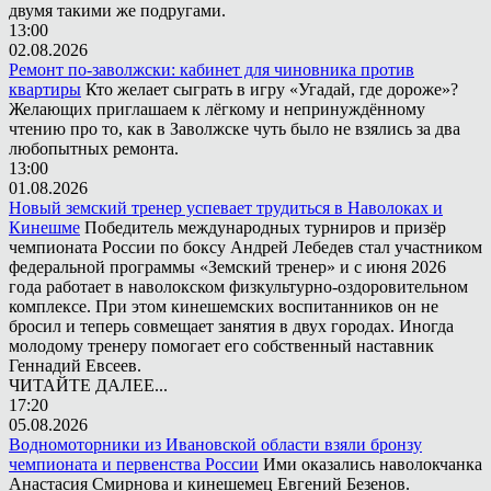
двумя такими же подругами.
13:00
02.08.2026
Ремонт по-заволжски: кабинет для чиновника против
квартиры
Кто желает сыграть в игру «Угадай, где дороже»?
Желающих приглашаем к лёгкому и непринуждённому
чтению про то, как в Заволжске чуть было не взялись за два
любопытных ремонта.
13:00
01.08.2026
Новый земский тренер успевает трудиться в Наволоках и
Кинешме
Победитель международных турниров и призёр
чемпионата России по боксу Андрей Лебедев стал участником
федеральной программы «Земский тренер» и с июня 2026
года работает в наволокском физкультурно-оздоровительном
комплексе. При этом кинешемских воспитанников он не
бросил и теперь совмещает занятия в двух городах. Иногда
молодому тренеру помогает его собственный наставник
Геннадий Евсеев.
ЧИТАЙТЕ ДАЛЕЕ...
17:20
05.08.2026
Водномоторники из Ивановской области взяли бронзу
чемпионата и первенства России
Ими оказались наволокчанка
Анастасия Смирнова и кинешемец Евгений Безенов.