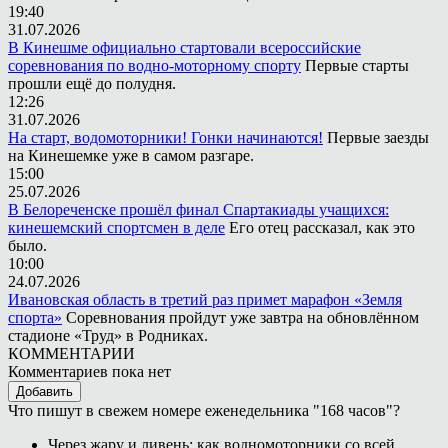
19:40
31.07.2026
В Кинешме официально стартовали всероссийские
соревнования по водно-моторному спорту
Первые старты
прошли ещё до полудня.
12:26
31.07.2026
На старт, водомоторники! Гонки начинаются!
Первые заезды
на Кинешемке уже в самом разгаре.
15:00
25.07.2026
В Белореченске прошёл финал Спартакиады учащихся:
кинешемский спортсмен в деле
Его отец рассказал, как это
было.
10:00
24.07.2026
Ивановская область в третий раз примет марафон «Земля
спорта»
Соревнования пройдут уже завтра на обновлённом
стадионе «Труд» в Родниках.
КОММЕНТАРИИ
Комментариев пока нет
Добавить
Что пишут в свежем номере еженедельника "168 часов"?
Через жару и ливень: как водномоторники со всей