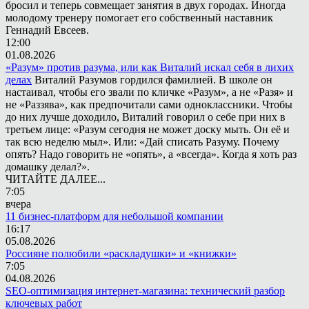
бросил и теперь совмещает занятия в двух городах. Иногда
молодому тренеру помогает его собственный наставник
Геннадий Евсеев.
12:00
01.08.2026
«Разум» против разума, или как Виталий искал себя в лихих
делах
Виталий Разумов гордился фамилией. В школе он
настаивал, чтобы его звали по кличке «Разум», а не «Разя» и
не «Раззява», как предпочитали сами одноклассники. Чтобы
до них лучше доходило, Виталий говорил о себе при них в
третьем лице: «Разум сегодня не может доску мыть. Он её и
так всю неделю мыл». Или: «Дай списать Разуму. Почему
опять? Надо говорить не «опять», а «всегда». Когда я хоть раз
домашку делал?».
ЧИТАЙТЕ ДАЛЕЕ...
7:05
вчера
11 бизнес-платформ для небольшой компании
16:17
05.08.2026
Россияне полюбили «раскладушки» и «книжки»
7:05
04.08.2026
SEO-оптимизация интернет-магазина: технический разбор
ключевых работ