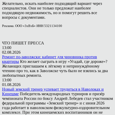
Желательно, искать наиболее подходящий вариант через
специалистов. Они не только предложат наиболее
подходящую недвижимость, но и помогут решить все
вопросы с документами.
Реклама. ООО «3хВэБ» ИНН 5321134100
ЧТО ПИШЕТ ПРЕССА
13:00
02.08.2026
Ремонт по-заволжски: кабинет для чиновника против
квартиры
Кто желает сыграть в игру «Угадай, где дороже»?
Желающих приглашаем к лёгкому и непринуждённому
чтению про то, как в Заволжске чуть было не взялись за два
любопытных ремонта.
13:00
01.08.2026
Новый земский тренер успевает трудиться в Наволоках и
Кинешме
Победитель международных турниров и призёр
чемпионата России по боксу Андрей Лебедев стал участником
федеральной программы «Земский тренер» и с июня 2026
года работает в наволокском физкультурно-оздоровительном
комплексе. При этом кинешемских воспитанников он не