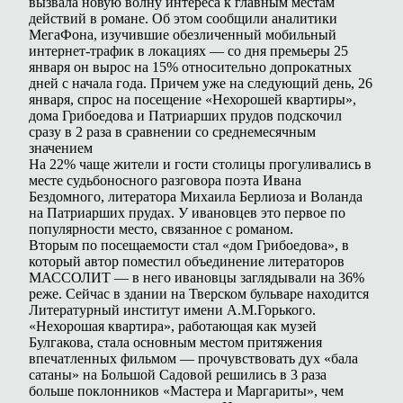
вызвала новую волну интереса к главным местам
действий в романе. Об этом сообщили аналитики
МегаФона, изучившие обезличенный мобильный
интернет-трафик в локациях — со дня премьеры 25
января он вырос на 15% относительно допрокатных
дней с начала года. Причем уже на следующий день, 26
января, спрос на посещение «Нехорошей квартиры»,
дома Грибоедова и Патриарших прудов подскочил
сразу в 2 раза в сравнении со среднемесячным
значением
На 22% чаще жители и гости столицы прогуливались в
месте судьбоносного разговора поэта Ивана
Бездомного, литератора Михаила Берлиоза и Воланда
на Патриарших прудах. У ивановцев это первое по
популярности место, связанное с романом.
Вторым по посещаемости стал «дом Грибоедова», в
который автор поместил объединение литераторов
МАССОЛИТ — в него ивановцы заглядывали на 36%
реже. Сейчас в здании на Тверском бульваре находится
Литературный институт имени А.М.Горького.
«Нехорошая квартира», работающая как музей
Булгакова, стала основным местом притяжения
впечатленных фильмом — прочувствовать дух «бала
сатаны» на Большой Садовой решились в 3 раза
больше поклонников «Мастера и Маргариты», чем