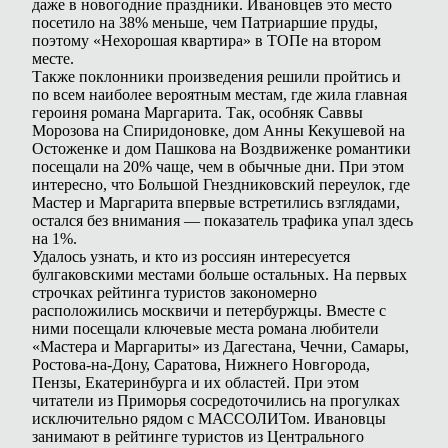
даже в новогодние праздники. Ивановцев это место
посетило на 38% меньше, чем Патриаршие пруды,
поэтому «Нехорошая квартира» в ТОПе на втором
месте.
Также поклонники произведения решили пройтись и
по всем наиболее вероятным местам, где жила главная
героиня романа Маргарита. Так, особняк Саввы
Морозова на Спиридоновке, дом Анны Кекушевой на
Остоженке и дом Пашкова на Воздвиженке романтики
посещали на 20% чаще, чем в обычные дни. При этом
интересно, что Большой Гнездниковский переулок, где
Мастер и Маргарита впервые встретились взглядами,
остался без внимания — показатель трафика упал здесь
на 1%.
Удалось узнать, и кто из россиян интересуется
булгаковскими местами больше остальных. На первых
строчках рейтинга туристов закономерно
расположились москвичи и петербуржцы. Вместе с
ними посещали ключевые места романа любители
«Мастера и Маргариты» из Дагестана, Чечни, Самары,
Ростова-на-Дону, Саратова, Нижнего Новгорода,
Пензы, Екатеринбурга и их областей. При этом
читатели из Приморья сосредоточились на прогулках
исключительно рядом с МАССОЛИТом. Ивановцы
занимают в рейтинге туристов из Центрального