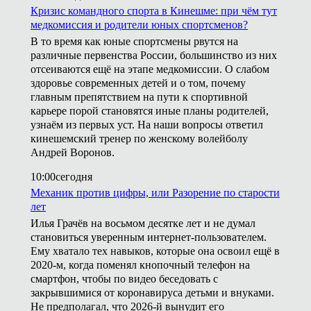
Кризис командного спорта в Кинешме: при чём тут
медкомиссия и родители юных спортсменов?
В то время как юные спортсмены рвутся на
различные первенства России, большинство из них
отсеиваются ещё на этапе медкомиссии. О слабом
здоровье современных детей и о том, почему
главным препятствием на пути к спортивной
карьере порой становятся иные планы родителей,
узнаём из первых уст. На наши вопросы ответил
кинешемский тренер по женскому волейболу
Андрей Воронов.
10:00
сегодня
Механик против цифры, или Разорение по старости
лет
Илья Грачёв на восьмом десятке лет и не думал
становиться уверенным интернет-пользователем.
Ему хватало тех навыков, которые она освоил ещё в
2020-м, когда поменял кнопочный телефон на
смартфон, чтобы по видео беседовать с
закрывшимися от коронавируса детьми и внуками.
Не предполагал, что 2026-й вынудит его