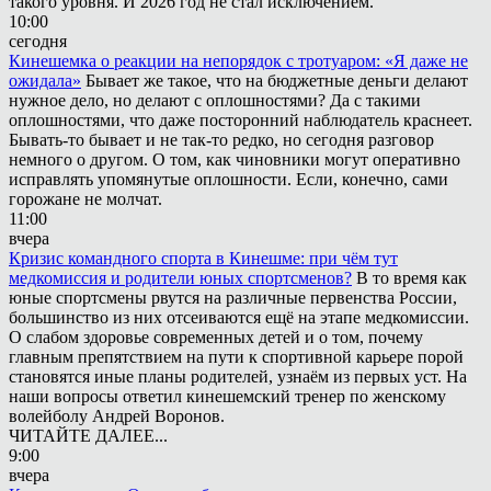
такого уровня. И 2026 год не стал исключением.
10:00
сегодня
Кинешемка о реакции на непорядок с тротуаром: «Я даже не
ожидала»
Бывает же такое, что на бюджетные деньги делают
нужное дело, но делают с оплошностями? Да с такими
оплошностями, что даже посторонний наблюдатель краснеет.
Бывать-то бывает и не так-то редко, но сегодня разговор
немного о другом. О том, как чиновники могут оперативно
исправлять упомянутые оплошности. Если, конечно, сами
горожане не молчат.
11:00
вчера
Кризис командного спорта в Кинешме: при чём тут
медкомиссия и родители юных спортсменов?
В то время как
юные спортсмены рвутся на различные первенства России,
большинство из них отсеиваются ещё на этапе медкомиссии.
О слабом здоровье современных детей и о том, почему
главным препятствием на пути к спортивной карьере порой
становятся иные планы родителей, узнаём из первых уст. На
наши вопросы ответил кинешемский тренер по женскому
волейболу Андрей Воронов.
ЧИТАЙТЕ ДАЛЕЕ...
9:00
вчера