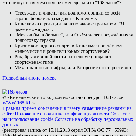
Что пишут в свежем номере еженедельника "168 часов"?
Через жару и ливень: как водномоторники со всей
страны боролись за медали в Кинешме.
Кинешемка о реакции на непорядок с тротуаром: "Я
даже не ожидала".
"Мозгов бы побольше", или О чём жалеет осуждённая за
подготовку теракта.
Кризис командного спорта в Кинешме: при чём тут
медкомиссия и родители юных спортсменов?
Рок, брызги и нейросети: кинешемец подарил
спортсменам гимн.
Механик против цифры, или Разорение по старости лет.
Подробный анонс номера
© «Кинешемский городской новостной ресурс "168 часов" -
WWW.168.RU
»
Правила приема объявлений в газету
Размещение рекламы на
сайте
Положение о политике конфиденциальности
Согласие
на использование cookie
Согласие на обработку персональных
данных
(реестровая запись от 15.11.2013 серия ЭЛ № ФС 77 - 55993)
16+ (Информация на сайте предназначена для детей старше 16