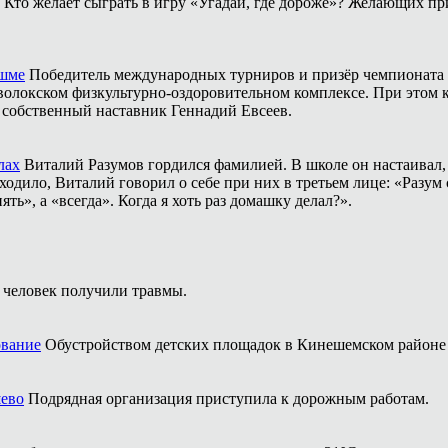
Кто желает сыграть в игру «Угадай, где дороже»? Желающих пр
ешме
Победитель международных турниров и призёр чемпионата 
аволокском физкультурно-оздоровительном комплексе. При этом
о собственный наставник Геннадий Евсеев.
лах
Виталий Разумов гордился фамилией. В школе он настаивал, ч
одило, Виталий говорил о себе при них в третьем лице: «Разум 
ть», а «всегда». Когда я хоть раз домашку делал?».
 человек получили травмы.
ование
Обустройством детских площадок в Кинешемском районе 
шево
Подрядная организация приступила к дорожным работам.