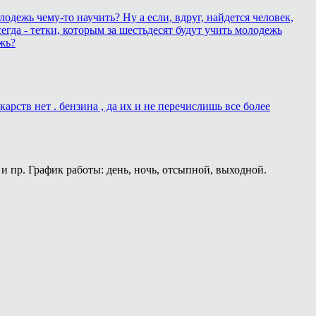
лодежь чему-то научить? Ну а если, вдруг, найдется человек,
егда - тетки, которым за шестьдесят будут учить молодежь
жь?
рств нет . бензина , да их и не перечислишь все более
и пр. График работы: день, ночь, отсыпной, выходной.