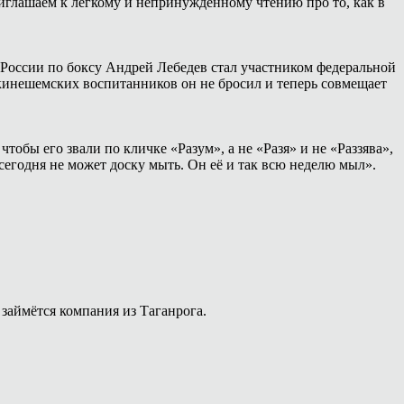
иглашаем к лёгкому и непринуждённому чтению про то, как в
России по боксу Андрей Лебедев стал участником федеральной
 кинешемских воспитанников он не бросил и теперь совмещает
тобы его звали по кличке «Разум», а не «Разя» и не «Раззява»,
сегодня не может доску мыть. Он её и так всю неделю мыл».
займётся компания из Таганрога.