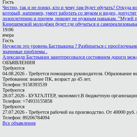
Гость
Честно, так и не понял, кто и чему там будет обучать? Откуда 
который, например, умеет работать со звуком и видео, допустят
лозоплетению и прочем, никому не нужным навыкам. "Музей п
Кинешемской молодёжи будет где обучаться и самореализовыва
19:06
вчера
Гость
Неужели это уровень Бастрыкина ? Разбираться с просёлочными 
значимые проблемы .
Александр Бастрыкин заинтересовался состоянием дороги меж
ОБЪЯВЛЕНИЯ
Требуются
04.08.2026 - Требуется помощник руководителя. Образование в
Требования: знание ПК, возраст до 45 лет.
Телефон: 9158393539
Требуются
28.07.2026 - БУХГАЛТЕР, экономист.В бюджетную организацию.
Телефон: +74933155858
Требуются
27.07.2026 - Требуется рабочий на производство. От 40000 руб. 
Телефон: 89206784094
Все объявления