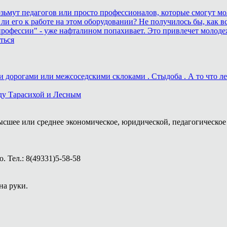
возьмут педагогов или просто профессионалов, которые смогут мо
 ли его к работе на этом оборудовании? Не получилось бы, как вс
рофессии" - уже нафталином попахивает. Это привлечет молоде
ться
дорогами или межсоседскими склоками . Стыдоба . А то что лека
ду Тарасихой и Лесным
ысшее или среднее экономическое, юридической, педагогическое 
 Тел.: 8(49331)5-58-58
на руки.