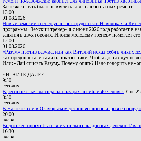
Ремонт по-заволжски: кабинет для чиновника против квартиры
Заволжске чуть было не взялись за два любопытных ремонта.
13:00
01.08.2026
Новый земский тренер успевает трудиться в Наволоках и Кин
программы «Земский тренер» и с июня 2026 года работает в н
занятия в двух городах. Иногда молодому тренеру помогает ег
12:00
01.08.2026
«Разум» против разума, или как Виталий искал себя в лихих де
как предпочитали сами одноклассники. Чтобы до них лучше дох
Или: «Дай списать Разуму. Почему опять? Надо говорить не «опя
ЧИТАЙТЕ ДАЛЕЕ...
9:30
сегодня
В регионе с начала года на пожарах погибли 40 человек
Ещё 25
8:30
сегодня
В Наволоках и в Октябрьском установят новое игровое оборуд
20:00
вчера
Водителей просят быть внимательнее на дорогах деревни Ива
16:30
вчера