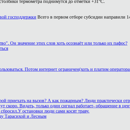
столбики термометра поднимутся до отметки +31°С.
вой господдержки
Всего в первом отборе субсидии направили 1
о". Он значение этих слов хоть осознаёт или только их пафос?
ться
ользоваться. Потом интернет ограничен(хоть и платим оператора
корой приехать на вызов? А как пожарным? Люди практически отр
станут скоро. Видать, только один сигнал работает- обращение 
сбросил.У остановки люди сами косят траву.
ду Тарасихой и Лесным