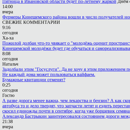
Пятница в Ивановской области будет по-летнему жаркой
Днём 
14:00
вчера
Фермеры Кинешемского района вошли в число получателей но
СВЕЖИЕ КОММЕНТАРИИ
9:16
сегодня
Ха-ха
Пожилой долбан что-то чвякает о "молодёжь оценит пространств
Кинешемской молодёжи будет где обучаться и самореализовыва
8:08
сегодня
Натальч
Задолбали этим "Госуслуги". Да не хочу я этим приложением п
Не каждый дома может пользоваться вайфаем.
Бумажные квитанции отменят?
0:25
сегодня
Гостю
А разве дорога менее важна, чем лекарства и бензин? А как с
автобуса то и дело твердят, что запчасти летят и ездить пере
скосил единожды почти в сентябре, когда уже борщевик семяна 
Александр Бастрыкин заинтересовался состоянием дороги меж
21:38
вчера