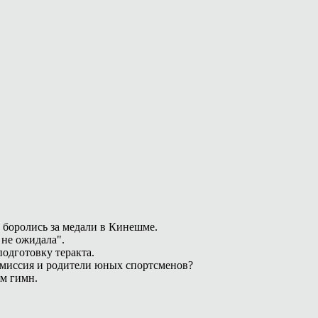
 боролись за медали в Кинешме.
 не ожидала".
одготовку теракта.
омиссия и родители юных спортсменов?
ам гимн.