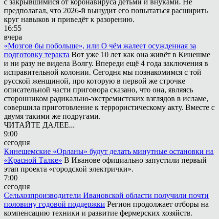
с закрывшимися от коронавируса детьми и внуками. Не
предполагал, что 2026-й вынудит его попытаться расширить
круг навыков и приведёт к разорению.
16:55
вчера
«Мозгов бы побольше», или О чём жалеет осужденная за
подготовку теракта
Вот уже 10 лет как она живёт в Кинешме
и ни разу не видела Волгу. Впереди ещё 4 года заключения в
исправительной колонии. Сегодня мы познакомимся с той
русской женщиной, про которую в первой же строчке
описательной части приговора сказано, что она, являясь
сторонником радикально-экстремистских взглядов в исламе,
совершила приготовление к террористическому акту. Вместе с
двумя такими же подругами.
ЧИТАЙТЕ ДАЛЕЕ...
9:00
сегодня
Кинешемские «Орланы» будут делать минутные остановки на
«Красной Талке»
В Иванове официально запустили первый
этап проекта «городской электрички».
7:00
сегодня
Сельхозпроизводители Ивановской области получили почти
половину годовой поддержки
Регион продолжает отборы на
компенсацию техники и развитие фермерских хозяйств.