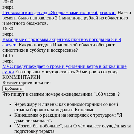
20:00
вчера
Первомайский детсад «Ягодка» заметно преобразился
На его
ремонт было направлено 2,1 миллиона рублей из областного
и местного бюджетов.
16:30
вчера
Выходные с грозовым акцентом: прогноз погоды на 8 и 9
августа
Какую погоду в Ивановской области обещают
синоптики в субботу и воскресенье?
14:15
вчера
МЧС предупреждает о грозе и усилении ветра в ближайшие
сутки
Его порывы могут достигать 20 метров в секунду.
КОММЕНТАРИИ
Комментариев пока нет
Добавить
Что пишут в свежем номере еженедельника "168 часов"?
Через жару и ливень: как водномоторники со всей
страны боролись за медали в Кинешме.
Кинешемка о реакции на непорядок с тротуаром: "Я
даже не ожидала".
"Мозгов бы побольше", или О чём жалеет осуждённая за
подготовку теракта.