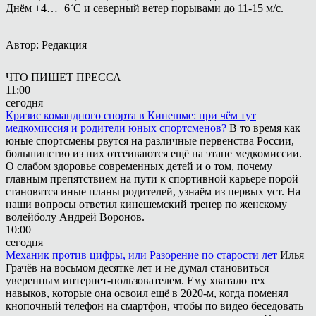
Днём +4…+6˚С и северный ветер порывами до 11-15 м/с.
Автор: Редакция
ЧТО ПИШЕТ ПРЕССА
11:00
сегодня
Кризис командного спорта в Кинешме: при чём тут
медкомиссия и родители юных спортсменов?
В то время как
юные спортсмены рвутся на различные первенства России,
большинство из них отсеиваются ещё на этапе медкомиссии.
О слабом здоровье современных детей и о том, почему
главным препятствием на пути к спортивной карьере порой
становятся иные планы родителей, узнаём из первых уст. На
наши вопросы ответил кинешемский тренер по женскому
волейболу Андрей Воронов.
10:00
сегодня
Механик против цифры, или Разорение по старости лет
Илья
Грачёв на восьмом десятке лет и не думал становиться
уверенным интернет-пользователем. Ему хватало тех
навыков, которые она освоил ещё в 2020-м, когда поменял
кнопочный телефон на смартфон, чтобы по видео беседовать