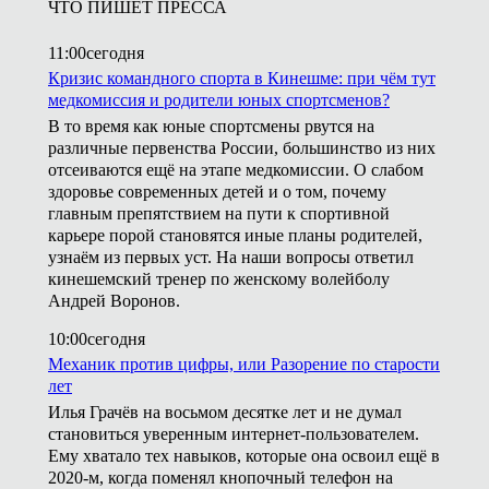
ЧТО ПИШЕТ ПРЕССА
11:00
сегодня
Кризис командного спорта в Кинешме: при чём тут
медкомиссия и родители юных спортсменов?
В то время как юные спортсмены рвутся на
различные первенства России, большинство из них
отсеиваются ещё на этапе медкомиссии. О слабом
здоровье современных детей и о том, почему
главным препятствием на пути к спортивной
карьере порой становятся иные планы родителей,
узнаём из первых уст. На наши вопросы ответил
кинешемский тренер по женскому волейболу
Андрей Воронов.
10:00
сегодня
Механик против цифры, или Разорение по старости
лет
Илья Грачёв на восьмом десятке лет и не думал
становиться уверенным интернет-пользователем.
Ему хватало тех навыков, которые она освоил ещё в
2020-м, когда поменял кнопочный телефон на