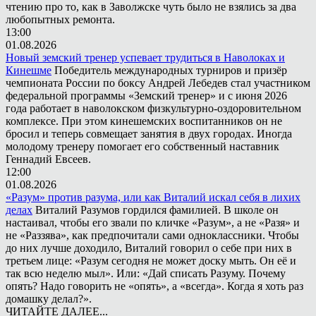
чтению про то, как в Заволжске чуть было не взялись за два
любопытных ремонта.
13:00
01.08.2026
Новый земский тренер успевает трудиться в Наволоках и
Кинешме
Победитель международных турниров и призёр
чемпионата России по боксу Андрей Лебедев стал участником
федеральной программы «Земский тренер» и с июня 2026
года работает в наволокском физкультурно-оздоровительном
комплексе. При этом кинешемских воспитанников он не
бросил и теперь совмещает занятия в двух городах. Иногда
молодому тренеру помогает его собственный наставник
Геннадий Евсеев.
12:00
01.08.2026
«Разум» против разума, или как Виталий искал себя в лихих
делах
Виталий Разумов гордился фамилией. В школе он
настаивал, чтобы его звали по кличке «Разум», а не «Разя» и
не «Раззява», как предпочитали сами одноклассники. Чтобы
до них лучше доходило, Виталий говорил о себе при них в
третьем лице: «Разум сегодня не может доску мыть. Он её и
так всю неделю мыл». Или: «Дай списать Разуму. Почему
опять? Надо говорить не «опять», а «всегда». Когда я хоть раз
домашку делал?».
ЧИТАЙТЕ ДАЛЕЕ...