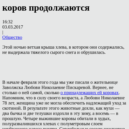
коров продолжаются
16:32
03.03.2017
|
Общество
Этой ночью ветхая крыша хлева, в котором они содержались,
не выдержала тяжелого сырого снега и обрушилась.
В начале февраля этого года мы уже писали о жительнице
Заволжска Любови Николаевне Пискаревой. Вернее, не
столько о ней самой, сколько
о принадлежащих ей коровах
.
Напомним, что в силу своего возраста, а Любови Николаевне
78 лет, женщина уже не могла обеспечить надлежащий уход за
скотиной. В результате этого животные дохли, как мухи —
два бычка и две телушки издохли в эту зиму, а восемь — в
прошлую. Четыре выжившие коровы обитали в худых,
полуразвалившихся хлевах с полуметровым слоем
неубранного навоза внутри. Сердобольные соседи ежедневно