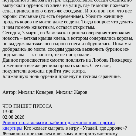
выпускали буренок из хлева на улицу, где те могли пожевать
сена, привезенного опять же соседями. И это при том, что все
коровы стельные (то есть беременные). Убедить женщину
продать коров не могли даже ее дети. Тогда вопрос: что делать
и чем помочь животным, остался открытым.
Сегодня, 3 марта, из Заволжска пришла очередная тревожная
новость – ветхая крыша хлева, в котором содержались коровы,
не выдержала тяжелого сырого снега и обрушилась. Пока мы
добирались до места, соседям удалось вызволить буренок из-
под завала — к счастью, те не пострадали.
Данное происшествие смогло повлиять на Любовь Пискареву,
и женщина все же решила продать коров. С ее слов,
покупатели должны прийти уже завтра.
Ближайшую ночь буренки проведут в тесном сарайчике.
Автор: Михаил Козырев, Михаил Жаров
ЧТО ПИШЕТ ПРЕССА
13:00
02.08.2026
Ремонт по-заволжски: кабинет для чиновника против
квартиры
Кто желает сыграть в игру «Угадай, где дороже»?
Желающих приглашаем к лёгкому и непринуждённому