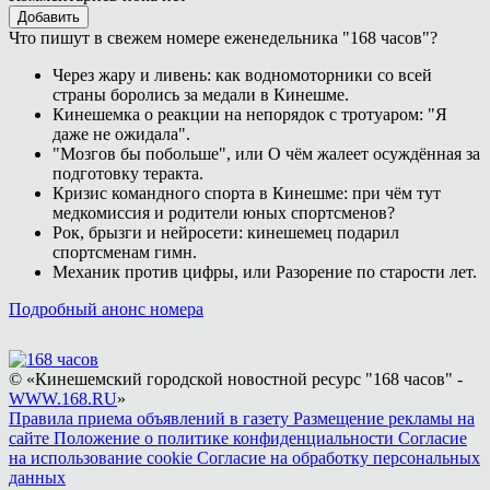
Добавить
Что пишут в свежем номере еженедельника "168 часов"?
Через жару и ливень: как водномоторники со всей
страны боролись за медали в Кинешме.
Кинешемка о реакции на непорядок с тротуаром: "Я
даже не ожидала".
"Мозгов бы побольше", или О чём жалеет осуждённая за
подготовку теракта.
Кризис командного спорта в Кинешме: при чём тут
медкомиссия и родители юных спортсменов?
Рок, брызги и нейросети: кинешемец подарил
спортсменам гимн.
Механик против цифры, или Разорение по старости лет.
Подробный анонс номера
© «Кинешемский городской новостной ресурс "168 часов" -
WWW.168.RU
»
Правила приема объявлений в газету
Размещение рекламы на
сайте
Положение о политике конфиденциальности
Согласие
на использование cookie
Согласие на обработку персональных
данных