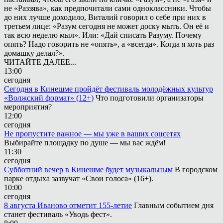
не «Раззява», как предпочитали сами одноклассники. Чтобы
до них лучше доходило, Виталий говорил о себе при них в
третьем лице: «Разум сегодня не может доску мыть. Он её и
так всю неделю мыл». Или: «Дай списать Разуму. Почему
опять? Надо говорить не «опять», а «всегда». Когда я хоть раз
домашку делал?».
ЧИТАЙТЕ ДАЛЕЕ...
13:00
сегодня
Сегодня в Кинешме пройдёт фестиваль молодёжных культур
«Волжский формат» (12+)
Что подготовили организаторы
мероприятия?
12:00
сегодня
Не пропустите важное — мы уже в ваших соцсетях
Выбирайте площадку по душе — мы вас ждём!
11:30
сегодня
Субботний вечер в Кинешме будет музыкальным
В городском
парке отдыха зазвучат «Свои голоса» (16+).
10:00
сегодня
8 августа Иваново отметит 155-летие
Главным событием дня
станет фестиваль «Уводь фест».