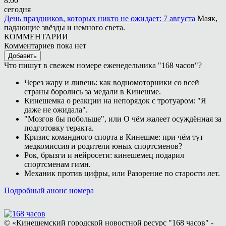
8:00
сегодня
День праздников, которых никто не ожидает: 7 августа
Маяк,
падающие звёзды и немного света.
КОММЕНТАРИИ
Комментариев пока нет
Добавить
Что пишут в свежем номере еженедельника "168 часов"?
Через жару и ливень: как водномоторники со всей
страны боролись за медали в Кинешме.
Кинешемка о реакции на непорядок с тротуаром: "Я
даже не ожидала".
"Мозгов бы побольше", или О чём жалеет осуждённая за
подготовку теракта.
Кризис командного спорта в Кинешме: при чём тут
медкомиссия и родители юных спортсменов?
Рок, брызги и нейросети: кинешемец подарил
спортсменам гимн.
Механик против цифры, или Разорение по старости лет.
Подробный анонс номера
© «Кинешемский городской новостной ресурс "168 часов" -