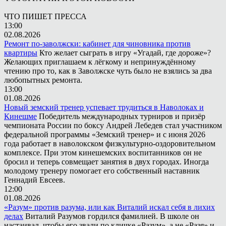
ЧТО ПИШЕТ ПРЕССА
13:00
02.08.2026
Ремонт по-заволжски: кабинет для чиновника против
квартиры
Кто желает сыграть в игру «Угадай, где дороже»?
Желающих приглашаем к лёгкому и непринуждённому
чтению про то, как в Заволжске чуть было не взялись за два
любопытных ремонта.
13:00
01.08.2026
Новый земский тренер успевает трудиться в Наволоках и
Кинешме
Победитель международных турниров и призёр
чемпионата России по боксу Андрей Лебедев стал участником
федеральной программы «Земский тренер» и с июня 2026
года работает в наволокском физкультурно-оздоровительном
комплексе. При этом кинешемских воспитанников он не
бросил и теперь совмещает занятия в двух городах. Иногда
молодому тренеру помогает его собственный наставник
Геннадий Евсеев.
12:00
01.08.2026
«Разум» против разума, или как Виталий искал себя в лихих
делах
Виталий Разумов гордился фамилией. В школе он
настаивал, чтобы его звали по кличке «Разум», а не «Разя» и