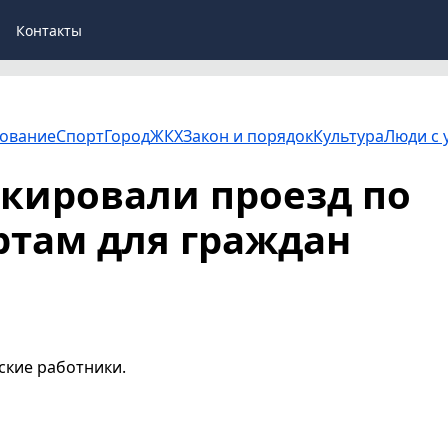
Контакты
ование
Спорт
Город
ЖКХ
Закон и порядок
Культура
Люди с 
окировали проезд по
там для граждан
ские работники.