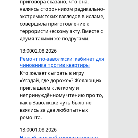
приговора сказано, что она,
являясь сторонником радикально-
экстремистских взглядов в исламе,
совершила приготовление к
террористическому акту. Вместе с
двумя такими же подругами.
13:00
02.08.2026
Ремонт по-заволжски: кабинет для
чиновника против квартиры
Кто желает сыграть в игру
«Угадай, где дороже»? Желающих
приглашаем к лёгкому и
непринуждённому чтению про то,
как в Заволжске чуть было не
взялись за два любопытных
ремонта.
13:00
01.08.2026
Новый земский тренер успевает