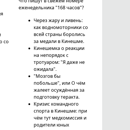
Что пишут в свежем номере
еженедельника "168 часов"?
ля
Через жару и ливень:
как водномоторники со
всей страны боролись
и
за медали в Кинешме.
о со
Кинешемка о реакции
на непорядок с
тротуаром: "Я даже не
ожидала".
"Мозгов бы
побольше", или О чём
жалеет осуждённая за
подготовку теракта.
Кризис командного
спорта в Кинешме: при
чём тут медкомиссия и
родители юных