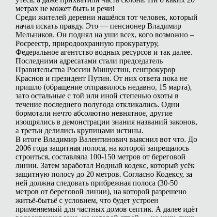
метрах не может быть и речи!
Среди жителей деревни нашёлся тот человек, который
начал искать правду. Это — пенсионер Владимир
Мельников. Он поднял на уши всех, кого возможно –
Росреестр, природоохранную прокуратуру,
Федеральное агентство водных ресурсов и так далее.
Последними адресатами стали председатель
Правительства России Мишустин, генпрокурор
Краснов и президент Путин. От них ответа пока не
пришло (обращение отправилось недавно, 15 марта),
зато остальные с той или иной степенью охоты в
течение последнего полугода откликались. Одни
бормотали нечто абсолютно невнятное, другие
изощрялись в демонстрации знания названий законов,
а третьи делились крупицами истины.
В итоге Владимир Валентинович выяснил вот что. До
2006 года защитная полоса, на которой запрещалось
строиться, составляла 100-150 метров от береговой
линии. Затем заработал Водный кодекс, который усёк
защитную полосу до 20 метров. Согласно Кодексу, за
ней должна следовать прибрежная полоса (30-50
метров от береговой линии), на которой разрешено
житьё-бытьё с условием, что будет устроен
применяемый для частных домов септик. А далее идёт