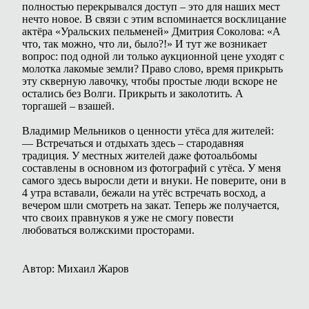
полностью перекрывался доступ – это для наших мест
нечто новое. В связи с этим вспоминается восклицание
актёра «Уральских пельменей» Дмитрия Соколова: «А
что, так можно, что ли, было?!» И тут же возникает
вопрос: под одной ли только аукционной цене уходят с
молотка лакомые земли? Право слово, время прикрыть
эту скверную лавочку, чтобы простые люди вскоре не
остались без Волги. Прикрыть и заколотить. А
торгашей – взашей.
Владимир Мельников о ценности утёса для жителей:
— Встречаться и отдыхать здесь – стародавняя
традиция. У местных жителей даже фотоальбомы
составлены в основном из фотографий с утёса. У меня
самого здесь выросли дети и внуки. Не поверите, они в
4 утра вставали, бежали на утёс встречать восход, а
вечером шли смотреть на закат. Теперь же получается,
что своих правнуков я уже не смогу повести
любоваться волжскими просторами.
Автор: Михаил Жаров