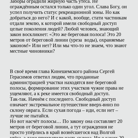
Заборы оградили жирную часть утёса. Не
ограждённым остался только один угол. Слава Богу, он
успел получить статус рекреационной зоны. Но как
добраться до него? И с какой, вообще, стати частникам
отдали землю, к которой имели свободный доступ
целые поколения людей? Любой человек, знающий
закон воскликнет: «Это же береговая полоса! Это 20
метров от береговой линии (уреза воды), охраняемые
законом!» Или нет? Или мы что-то не знаем, что знают
местные чиновники?
В своё время глава Кинешемского района Сергей
Герасимов ответил людям, что проданные
администрацией участки находятся вне береговой
полосы, формирование этих участков чужие права не
ущемляют, а к реке имеется свободный доступ.
Так-так. Начнём с последнего. Свободный доступ
означает экстремальное путешествие вверх-вниз по
склону оврага. Если сухая погода – иди, если нет –
лучше не пытайся.
Но вот насчёт полосы… По закону она составляет 20
метров от береговой линии, а тут ограждения не
просто упёрлись в край вознёсшегося над Волгой
утёса, а даже прихватили часть склона. Ни о каких 20