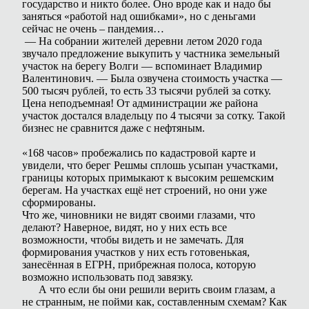
государство и никто более. Оно вроде как и надо бы
заняться «работой над ошибками», но с деньгами
сейчас не очень – пандемия…
— На собрании жителей деревни летом 2020 года
звучало предложение выкупить у частника земельный
участок на берегу Волги — вспоминает Владимир
Валентинович. — Была озвучена стоимость участка —
500 тысяч рублей, то есть 33 тысячи рублей за сотку.
Цена неподъемная! От администрации же района
участок достался владельцу по 4 тысячи за сотку. Такой
бизнес не сравнится даже с нефтяным.
«168 часов» пробежались по кадастровой карте и
увидели, что берег Решмы сплошь усыпан участками,
границы которых примыкают к высоким решемским
берегам. На участках ещё нет строений, но они уже
сформированы.
Что же, чиновники не видят своими глазами, что
делают? Наверное, видят, но у них есть все
возможности, чтобы видеть и не замечать. Для
формирования участков у них есть готовенькая,
занесённая в ЕГРН, прибрежная полоса, которую
возможно использовать под завязку.
А что если бы они решили верить своим глазам, а
не странным, не пойми как, составленным схемам? Как