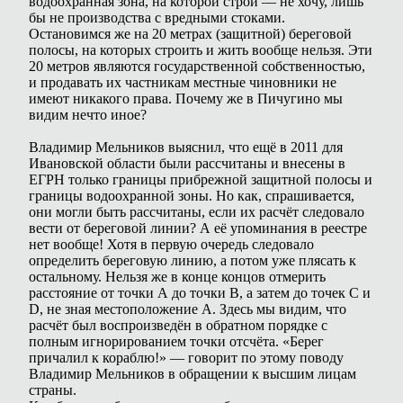
водоохранная зона, на которой строй — не хочу, лишь
бы не производства с вредными стоками.
Остановимся же на 20 метрах (защитной) береговой
полосы, на которых строить и жить вообще нельзя. Эти
20 метров являются государственной собственностью,
и продавать их частникам местные чиновники не
имеют никакого права. Почему же в Пичугино мы
видим нечто иное?
Владимир Мельников выяснил, что ещё в 2011 для
Ивановской области были рассчитаны и внесены в
ЕГРН только границы прибрежной защитной полосы и
границы водоохранной зоны. Но как, спрашивается,
они могли быть рассчитаны, если их расчёт следовало
вести от береговой линии? А её упоминания в реестре
нет вообще! Хотя в первую очередь следовало
определить береговую линию, а потом уже плясать к
остальному. Нельзя же в конце концов отмерить
расстояние от точки А до точки В, а затем до точек С и
D, не зная местоположение А. Здесь мы видим, что
расчёт был воспроизведён в обратном порядке с
полным игнорированием точки отсчёта. «Берег
причалил к кораблю!» — говорит по этому поводу
Владимир Мельников в обращении к высшим лицам
страны.