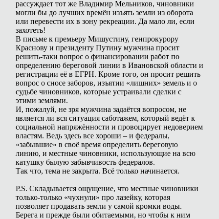
рассуждает тот же Владимир Мельников, чиновники
могли бы до лучших времён изъять земли из оборота
или перевести их в зону рекреации. Да мало ли, если
захотеть!
В письме к премьеру Мишустину, генпрокурору
Краснову и президенту Путину мужчина просит
решить-таки вопрос о финансировании работ по
определению береговой линии в Ивановской области и
регистрации её в ЕГРН. Кроме того, он просит решить
вопрос о сносе заборов, изъятии «лишних» земель и о
судьбе чиновников, которые устраивали сделки с
этими землями.
И, пожалуй, не зря мужчина задаётся вопросом, не
является ли вся ситуация саботажем, который ведёт к
социальной напряжённости и провоцирует недоверием
властям. Ведь здесь все хороши – и федералы,
«забывшие» в своё время определить береговую
линию, и местные чиновники, использующие на всю
катушку былую забывчивость федералов.
Так что, тема не закрыта. Всё только начинается.
P.S. Складывается ощущение, что местные чиновники
только-только «чухнули» про лазейку, которая
позволяет продавать земли у самой кромки воды.
Берега и прежде были обитаемыми, но чтобы к ним