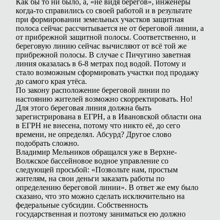
Как бы то ни было, а, «не видя берегов», инженеры
когда-то справились со своей работой и в результате
при формировании земельных участков защитная
полоса сейчас рассчитывается не от береговой линии, а
от прибрежной защитной полосы. Соответственно, и
береговую линию сейчас вычисляют от всё той же
прибрежной полосы. В случае с Пичугино заветная
линия оказалась в 6-8 метрах под водой. Потому и
стало возможным сформировать участки под продажу
до самого края утёса.
По закону расположение береговой линии по
настоянию жителей возможно скорректировать. Но!
Для этого береговая линия должна быть
зарегистрирована в ЕГРН, а в Ивановской области она
в ЕГРН не внесена, потому что никто её, до сего
времени, не определял. Абсурд? Другое слово
подобрать сложно.
Владимир Мельников обращался уже в Верхне-
Волжское бассейновое водное управление со
следующей просьбой: «Позвольте нам, простым
жителям, на свои деньги заказать работы по
определению береговой линии». В ответ же ему было
сказано, что это можно сделать исключительно на
федеральные субсидии. Собственность
государственная и поэтому заниматься ею должно